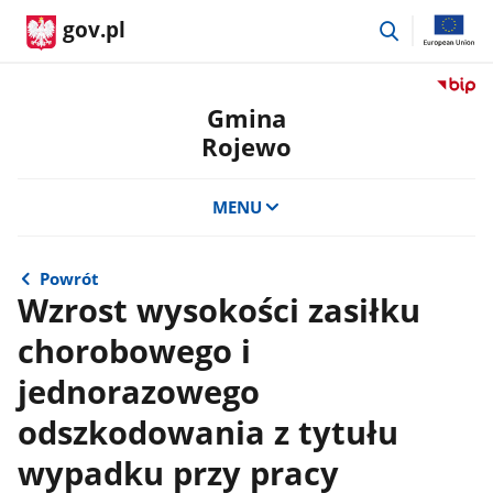
przejdź
gov.pl
do
wyszukiwar
Przejdź
do
Gmina
serwis
Rojewo
Biulety
Informa
Publicz
MENU
Gmina
Rojewo
Powrót
Wzrost wysokości zasiłku
chorobowego i
jednorazowego
odszkodowania z tytułu
wypadku przy pracy