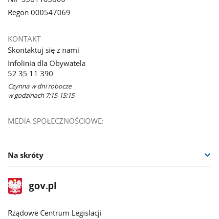
Regon 000547069
KONTAKT
Skontaktuj się z nami
Infolinia dla Obywatela
52 35 11 390
Czynna w dni robocze
w godzinach 7:15-15:15
MEDIA SPOŁECZNOŚCIOWE:
Na skróty
stopka
Strona
gov.pl
gov.pl
główna
Rządowe Centrum Legislacji