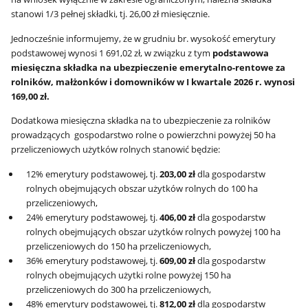
stanowi 1/3 pełnej składki, tj. 26,00 zł miesięcznie.
Jednocześnie informujemy, że w grudniu br. wysokość emerytury
podstawowej wynosi 1 691,02 zł, w związku z tym
podstawowa
miesięczna składka na ubezpieczenie emerytalno-rentowe za
rolników, małżonków i domowników w I kwartale 2026 r. wynosi
169,00 zł.
Dodatkowa miesięczna składka na to ubezpieczenie za rolników
prowadzących gospodarstwo rolne o powierzchni powyżej 50 ha
przeliczeniowych użytków rolnych stanowić będzie:
12% emerytury podstawowej, tj.
203,00 zł
dla gospodarstw
rolnych obejmujących obszar użytków rolnych do 100 ha
przeliczeniowych,
24% emerytury podstawowej, tj.
406,00 zł
dla gospodarstw
rolnych obejmujących obszar użytków rolnych powyżej 100 ha
przeliczeniowych do 150 ha przeliczeniowych,
36% emerytury podstawowej, tj.
609,00 zł
dla gospodarstw
rolnych obejmujących użytki rolne powyżej 150 ha
przeliczeniowych do 300 ha przeliczeniowych,
48% emerytury podstawowej, tj.
812,00 zł
dla gospodarstw