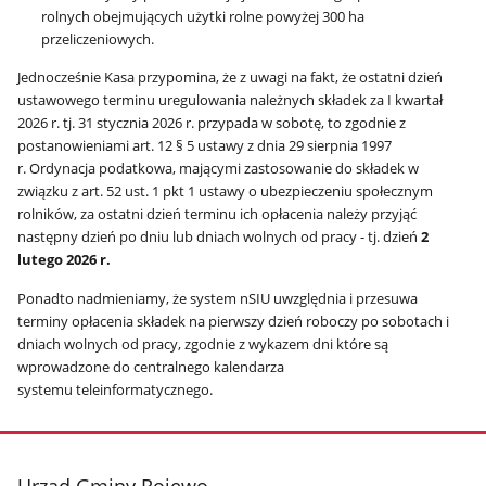
rolnych obejmujących użytki rolne powyżej 300 ha
przeliczeniowych.
Jednocześnie Kasa przypomina, że z uwagi na fakt, że ostatni dzień
ustawowego terminu uregulowania należnych składek za I kwartał
2026 r. tj. 31 stycznia 2026 r. przypada w sobotę, to zgodnie z
postanowieniami art. 12 § 5 ustawy z dnia 29 sierpnia 1997
r. Ordynacja podatkowa, mającymi zastosowanie do składek w
związku z art. 52 ust. 1 pkt 1 ustawy o ubezpieczeniu społecznym
rolników, za ostatni dzień terminu ich opłacenia należy przyjąć
następny dzień po dniu lub dniach wolnych od pracy - tj. dzień
2
lutego 2026 r.
Ponadto nadmieniamy, że system nSIU uwzględnia i przesuwa
terminy opłacenia składek na pierwszy dzień roboczy po sobotach i
dniach wolnych od pracy, zgodnie z wykazem dni które są
wprowadzone do centralnego kalendarza
systemu teleinformatycznego.
stopka
Urząd Gminy Rojewo