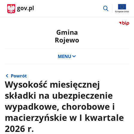
przejdź
gov.pl
do
wyszukiwar
Przejdź
do
Gmina
serwis
Rojewo
Biulety
Informa
Publicz
MENU
Gmina
Rojewo
Powrót
Wysokość miesięcznej
składki na ubezpieczenie
wypadkowe, chorobowe i
macierzyńskie w I kwartale
2026 r.