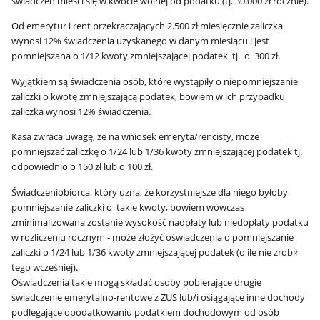
świadczeń mieści się w kwocie wolnej od podatku (tj. 30.000 zł rocznie).
Od emerytur i rent przekraczających 2.500 zł miesięcznie zaliczka
wynosi 12% świadczenia uzyskanego w danym miesiącu i jest
pomniejszana o 1/12 kwoty zmniejszającej podatek tj. o 300 zł.
Wyjątkiem są świadczenia osób, które wystąpiły o niepomniejszanie
zaliczki o kwotę zmniejszającą podatek, bowiem w ich przypadku
zaliczka wynosi 12% świadczenia.
Kasa zwraca uwagę, że na wniosek emeryta/rencisty, może
pomniejszać zaliczkę o 1/24 lub 1/36 kwoty zmniejszającej podatek tj.
odpowiednio o 150 zł lub o 100 zł.
Świadczeniobiorca, który uzna, że korzystniejsze dla niego byłoby
pomniejszanie zaliczki o takie kwoty, bowiem wówczas
zminimalizowana zostanie wysokość nadpłaty lub niedopłaty podatku
w rozliczeniu rocznym - może złożyć oświadczenia o pomniejszanie
zaliczki o 1/24 lub 1/36 kwoty zmniejszającej podatek (o ile nie zrobił
tego wcześniej).
Oświadczenia takie mogą składać osoby pobierające drugie
świadczenie emerytalno-rentowe z ZUS lub/i osiągające inne dochody
podlegające opodatkowaniu podatkiem dochodowym od osób