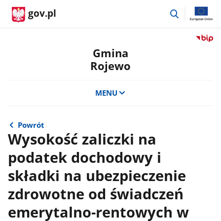
przejdź
gov.pl
do
wyszukiwar
Przejdź
do
Gmina
serwis
Rojewo
Biulety
Informa
Publicz
MENU
Gmina
Rojewo
Powrót
Wysokość zaliczki na
podatek dochodowy i
składki na ubezpieczenie
zdrowotne od świadczeń
emerytalno-rentowych w