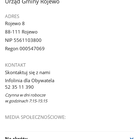
stopka
Urząd Gminy Rojewo
ADRES
Rojewo 8
88-111 Rojewo
NIP 5561103800
Regon 000547069
KONTAKT
Skontaktuj się z nami
Infolinia dla Obywatela
52 35 11 390
Czynna w dni robocze
w godzinach 7:15-15:15
MEDIA SPOŁECZNOŚCIOWE:
Na skróty