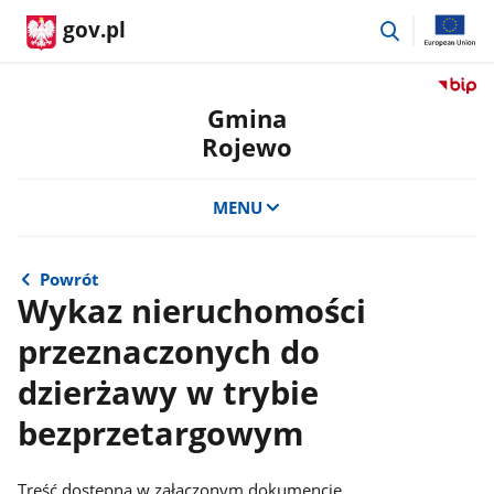
przejdź
gov.pl
do
wyszukiwar
Przejdź
do
Gmina
serwis
Rojewo
Biulety
Informa
Publicz
MENU
Gmina
Rojewo
Powrót
Wykaz nieruchomości
przeznaczonych do
dzierżawy w trybie
bezprzetargowym
Treść dostępna w załączonym dokumencie.