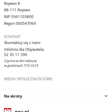
Rojewo 8
88-111 Rojewo
NIP 5561103800
Regon 000547069
KONTAKT
Skontaktuj się z nami
Infolinia dla Obywatela
52 35 11 390
Czynna w dni robocze
w godzinach 7:15-15:15
MEDIA SPOŁECZNOŚCIOWE:
Na skróty
stopka
Strona
gov.pl