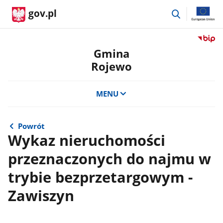
przejdź
gov.pl
do
wyszukiwar
Przejdź
do
Gmina
serwis
Rojewo
Biulety
Informa
Publicz
MENU
Gmina
Rojewo
Powrót
Wykaz nieruchomości
przeznaczonych do najmu w
trybie bezprzetargowym -
Zawiszyn