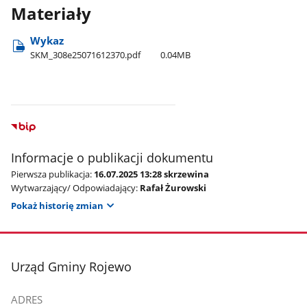
Materiały
Wykaz
SKM​_308e25071612370.pdf
0.04MB
Informacje o publikacji dokumentu
Pierwsza publikacja:
16.07.2025 13:28 skrzewina
Wytwarzający/ Odpowiadający:
Rafał Żurowski
Pokaż historię zmian
stopka
Urząd Gminy Rojewo
ADRES