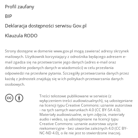
Profil zaufany
BIP
Deklaracja dostępności serwisu Gov.pl
Klauzula RODO
Strony dostępne w domenie www.gov.pl mogą zawierać adresy skrzynek
mailowych. Użytkownik korzystający z odnośnika będącego adresem e-
mail zgadza się na przetwarzanie jego danych (adres e-mail oraz
dobrowolnie podanych danych w wiadomości) w celu przesłania
odpowiedzi na przesłane pytania. Szczegóły przetwarzania danych przez
każdą z jednostek znajdują się w ich politykach przetwarzania danych
osobowych.
Treści tekstowe publikowane w serwisie (z
wyłączeniem treści audiowizualnych), są udostępniane
na licencji typu Creative Commons: uznanie autorstwa
- na tych samych warunkach 4.0 (CC BY-SA 4.0).
Materiały audiowizualne, w tym zdjęcia, materiały
audio i wideo, są udostępniane na licencji typu
Creative Commons: uznanie autorstwa użycie
niekomercyjne - bez utworów zależnych 4.0 (CC BY-
NC-ND 4.0), o ile nie jest to stwierdzone inaczej.