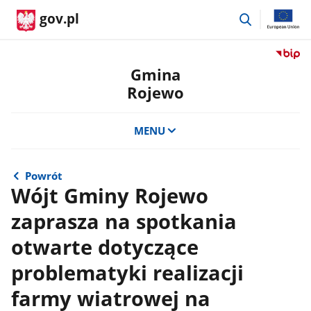
przejdź
gov.pl
do
wyszukiwar
Przejdź
do
Gmina
serwis
Rojewo
Biulety
Informa
Publicz
MENU
Gmina
Rojewo
Powrót
Wójt Gminy Rojewo
zaprasza na spotkania
otwarte dotyczące
problematyki realizacji
farmy wiatrowej na