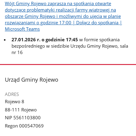
Wójt Gminy Rojewo zaprasza na spotkania otwarte
dotyczące problematyki realizacji farmy wiatrowej na
obszarze Gminy Rojewo i możliwymi do ujęcia w planie
rozwiązaniami o godzinie 17:00 | Dołącz do spotkania |
Microsoft Teams
27.01.2026 r. o godzinie 17:45
w formie spotkania
bezpośredniego w siedzibie Urzędu Gminy Rojewo, sala
nr 16
stopka
Urząd Gminy Rojewo
ADRES
Rojewo 8
88-111 Rojewo
NIP 5561103800
Regon 000547069