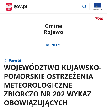
przejdź
gov.pl
do
wyszukiwar
Przejdź
do
Gmina
serwis
Rojewo
Biulety
Informa
Publicz
MENU
Gmina
Rojewo
Powrót
WOJEWÓDZTWO KUJAWSKO-
POMORSKIE OSTRZEŻENIA
METEOROLOGICZNE
ZBIORCZO NR 202 WYKAZ
OBOWIĄZUJĄCYCH