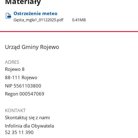
Materiały
Ostrzeżenie meteo
Gęsta​_mgła1​_01122025.pdf
0.41MB
stopka
Urząd Gminy Rojewo
ADRES
Rojewo 8
88-111 Rojewo
NIP 5561103800
Regon 000547069
KONTAKT
Skontaktuj się z nami
Infolinia dla Obywatela
52 35 11 390