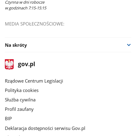
Czynna w dni robocze
w godzinach 7:15-15:15
MEDIA SPOŁECZNOŚCIOWE:
Na skróty
stopka
Strona
gov.pl
gov.pl
główna
Rządowe Centrum Legislacji
Polityka cookies
Służba cywilna
Profil zaufany
BIP
Deklaracja dostępności serwisu Gov.pl