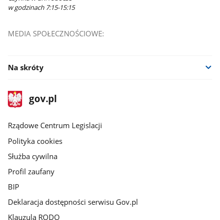
w godzinach 7:15-15:15
MEDIA SPOŁECZNOŚCIOWE:
Na skróty
stopka
Strona
gov.pl
gov.pl
główna
Rządowe Centrum Legislacji
Polityka cookies
Służba cywilna
Profil zaufany
BIP
Deklaracja dostępności serwisu Gov.pl
Klauzula RODO