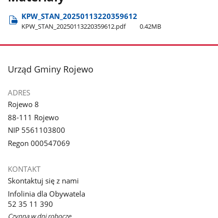
KPW​_STAN​_20250113220359612
KPW​_STAN​_20250113220359612.pdf
0.42MB
stopka
Urząd Gminy Rojewo
ADRES
Rojewo 8
88-111 Rojewo
NIP 5561103800
Regon 000547069
KONTAKT
Skontaktuj się z nami
Infolinia dla Obywatela
52 35 11 390
Czynna w dni robocze