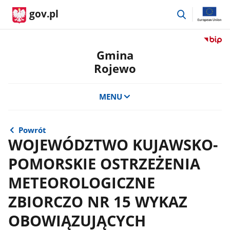
przejdź
gov.pl
do
wyszukiwar
Przejdź
do
Gmina
serwis
Rojewo
Biulety
Informa
Publicz
MENU
Gmina
Rojewo
Powrót
WOJEWÓDZTWO KUJAWSKO-
POMORSKIE OSTRZEŻENIA
METEOROLOGICZNE
ZBIORCZO NR 15 WYKAZ
OBOWIĄZUJĄCYCH