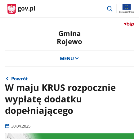
przejdź
gov.pl
do
wyszukiwar
Przejdź
do
Gmina
serwis
Rojewo
Biulety
Informa
Publicz
MENU
Gmina
Rojewo
Powrót
W maju KRUS rozpocznie
wypłatę dodatku
dopełniającego
30.04.2025