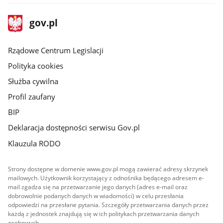
stopka
Strona
gov.pl
gov.pl
główna
Rządowe Centrum Legislacji
Polityka cookies
Służba cywilna
Profil zaufany
BIP
Deklaracja dostępności serwisu Gov.pl
Klauzula RODO
Strony dostępne w domenie www.gov.pl mogą zawierać adresy skrzynek
mailowych. Użytkownik korzystający z odnośnika będącego adresem e-
mail zgadza się na przetwarzanie jego danych (adres e-mail oraz
dobrowolnie podanych danych w wiadomości) w celu przesłania
odpowiedzi na przesłane pytania. Szczegóły przetwarzania danych przez
każdą z jednostek znajdują się w ich politykach przetwarzania danych
osobowych.