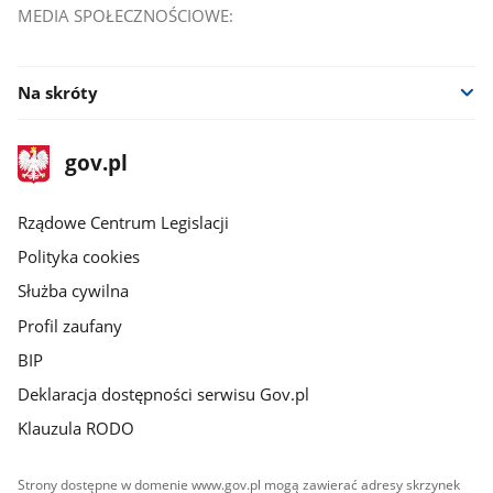
MEDIA SPOŁECZNOŚCIOWE:
Na skróty
stopka
Strona
gov.pl
gov.pl
główna
Rządowe Centrum Legislacji
Polityka cookies
Służba cywilna
Profil zaufany
BIP
Deklaracja dostępności serwisu Gov.pl
Klauzula RODO
Strony dostępne w domenie www.gov.pl mogą zawierać adresy skrzynek