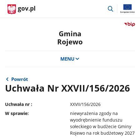
przejdź
gov.pl
do
wyszukiwar
Przejdź
do
Gmina
serwis
Rojewo
Biulety
Informa
Publicz
MENU
Gmina
Rojewo
Powrót
Uchwała Nr XXVII/156/2026
Uchwała nr :
XXVII/156/2026
W sprawie:
niewyrażenia zgody na
wyodrębnienie funduszu
sołeckiego w budżecie Gminy
Rojewo na rok budżetowy 2027