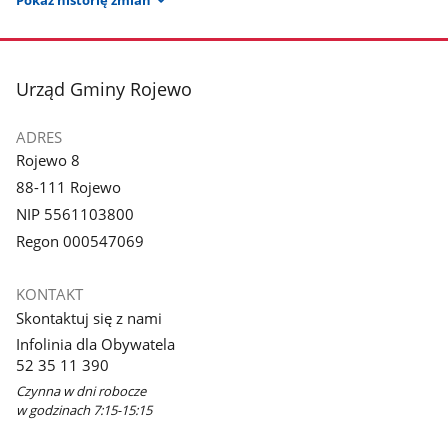
stopka
Urząd Gminy Rojewo
ADRES
Rojewo 8
88-111 Rojewo
NIP 5561103800
Regon 000547069
KONTAKT
Skontaktuj się z nami
Infolinia dla Obywatela
52 35 11 390
Czynna w dni robocze
w godzinach 7:15-15:15