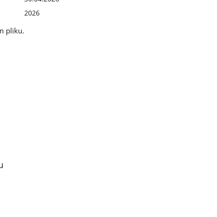
2026
m pliku.
u