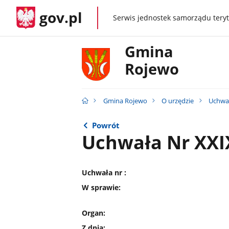
gov.pl
Serwis jednostek samorządu teryt
gov.pl
Gmina
Rojewo
Gmina Rojewo
O urzędzie
Uchwał
Powrót
Uchwała Nr XXI
Uchwała nr :
W sprawie:
Organ:
Z dnia: