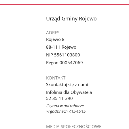
stopka
Urząd Gminy Rojewo
ADRES
Rojewo 8
88-111 Rojewo
NIP 5561103800
Regon 000547069
KONTAKT
Skontaktuj się z nami
Infolinia dla Obywatela
52 35 11 390
Czynna w dni robocze
w godzinach 7:15-15:15
MEDIA SPOŁECZNOŚCIOWE: