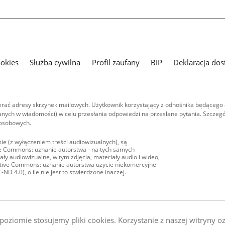
ookies
Służba cywilna
Profil zaufany
BIP
Deklaracja dos
ać adresy skrzynek mailowych. Użytkownik korzystający z odnośnika będącego 
nych w wiadomości) w celu przesłania odpowiedzi na przesłane pytania. Szczegó
 osobowych.
ie (z wyłączeniem treści audiowizualnych), są
ive Commons: uznanie autorstwa - na tych samych
ły audiowizualne, w tym zdjęcia, materiały audio i wideo,
eative Commons: uznanie autorstwa użycie niekomercyjne -
D 4.0), o ile nie jest to stwierdzone inaczej.
oziomie stosujemy pliki cookies. Korzystanie z naszej witryny 