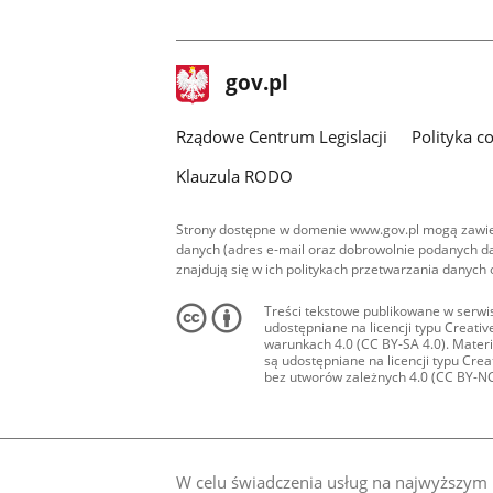
stopka
Strona
gov.pl
gov.pl
główna
Rządowe Centrum Legislacji
Polityka c
Klauzula RODO
Strony dostępne w domenie www.gov.pl mogą zawier
danych (adres e-mail oraz dobrowolnie podanych da
znajdują się w ich politykach przetwarzania danych
Treści tekstowe publikowane w serwis
udostępniane na licencji typu Creat
warunkach 4.0 (CC BY-SA 4.0). Materia
są udostępniane na licencji typu Cr
bez utworów zależnych 4.0 (CC BY-NC-N
W celu świadczenia usług na najwyższym p