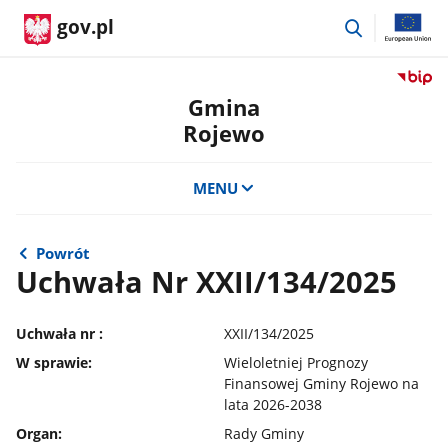
przejdź
gov.pl
do
wyszukiwar
Przejdź
do
Gmina
serwis
Rojewo
Biulety
Informa
Publicz
MENU
Gmina
Rojewo
Powrót
Uchwała Nr XXII/134/2025
Uchwała nr :
XXII/134/2025
W sprawie:
Wieloletniej Prognozy
Finansowej Gminy Rojewo na
lata 2026-2038
Organ:
Rady Gminy