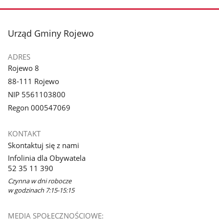
stopka
Urząd Gminy Rojewo
ADRES
Rojewo 8
88-111 Rojewo
NIP 5561103800
Regon 000547069
KONTAKT
Skontaktuj się z nami
Infolinia dla Obywatela
52 35 11 390
Czynna w dni robocze
w godzinach 7:15-15:15
MEDIA SPOŁECZNOŚCIOWE: