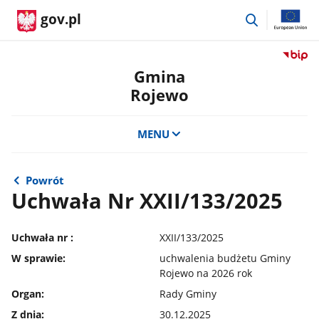
przejdź
gov.pl
do
wyszukiwar
Przejdź
do
Gmina
serwis
Rojewo
Biulety
Informa
Publicz
MENU
Gmina
Rojewo
Powrót
Uchwała Nr XXII/133/2025
Uchwała nr :
XXII/133/2025
W sprawie:
uchwalenia budżetu Gminy
Rojewo na 2026 rok
Organ:
Rady Gminy
Z dnia:
30.12.2025