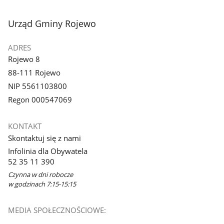
stopka
Urząd Gminy Rojewo
ADRES
Rojewo 8
88-111 Rojewo
NIP 5561103800
Regon 000547069
KONTAKT
Skontaktuj się z nami
Infolinia dla Obywatela
52 35 11 390
Czynna w dni robocze
w godzinach 7:15-15:15
MEDIA SPOŁECZNOŚCIOWE: