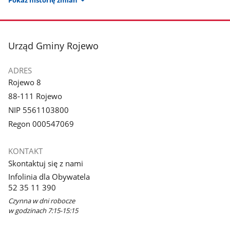
stopka
Urząd Gminy Rojewo
ADRES
Rojewo 8
88-111 Rojewo
NIP 5561103800
Regon 000547069
KONTAKT
Skontaktuj się z nami
Infolinia dla Obywatela
52 35 11 390
Czynna w dni robocze
w godzinach 7:15-15:15