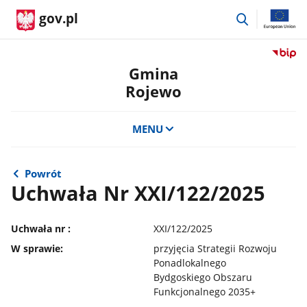
przejdź
gov.pl
do
wyszukiwar
Przejdź
do
Gmina
serwis
Rojewo
Biulety
Informa
Publicz
MENU
Gmina
Rojewo
Powrót
Uchwała Nr XXI/122/2025
Uchwała nr :
XXI/122/2025
W sprawie:
przyjęcia Strategii Rozwoju
Ponadlokalnego
Bydgoskiego Obszaru
Funkcjonalnego 2035+