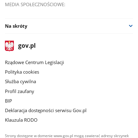
MEDIA SPOŁECZNOŚCIOWE:
Na skróty
stopka
Strona
gov.pl
gov.pl
główna
Rządowe Centrum Legislacji
Polityka cookies
Służba cywilna
Profil zaufany
BIP
Deklaracja dostępności serwisu Gov.pl
Klauzula RODO
Strony dostępne w domenie www.gov.pl mogą zawierać adresy skrzynek