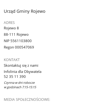
stopka
Urząd Gminy Rojewo
ADRES
Rojewo 8
88-111 Rojewo
NIP 5561103800
Regon 000547069
KONTAKT
Skontaktuj się z nami
Infolinia dla Obywatela
52 35 11 390
Czynna w dni robocze
w godzinach 7:15-15:15
MEDIA SPOŁECZNOŚCIOWE: