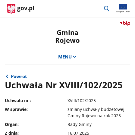
przejdź
gov.pl
do
wyszukiwar
Przejdź
do
Gmina
serwis
Rojewo
Biulety
Informa
Publicz
MENU
Gmina
Rojewo
Powrót
Uchwała Nr XVIII/102/2025
Uchwała nr :
XVIII/102/2025
W sprawie:
zmiany uchwały budżetowej
Gminy Rojewo na rok 2025
Organ:
Rady Gminy
Z dnia:
16.07.2025