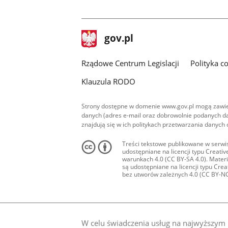
stopka
Strona
gov.pl
gov.pl
główna
Rządowe Centrum Legislacji
Polityka c
Klauzula RODO
Strony dostępne w domenie www.gov.pl mogą zawier
danych (adres e-mail oraz dobrowolnie podanych da
znajdują się w ich politykach przetwarzania danych
Treści tekstowe publikowane w serwis
udostępniane na licencji typu Creat
warunkach 4.0 (CC BY-SA 4.0). Materia
są udostępniane na licencji typu Cr
bez utworów zależnych 4.0 (CC BY-NC-N
W celu świadczenia usług na najwyższym p