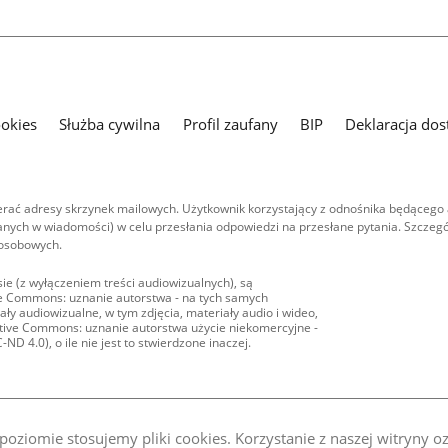
ookies
Służba cywilna
Profil zaufany
BIP
Deklaracja dos
ać adresy skrzynek mailowych. Użytkownik korzystający z odnośnika będącego 
nych w wiadomości) w celu przesłania odpowiedzi na przesłane pytania. Szczegó
 osobowych.
ie (z wyłączeniem treści audiowizualnych), są
ive Commons: uznanie autorstwa - na tych samych
ły audiowizualne, w tym zdjęcia, materiały audio i wideo,
eative Commons: uznanie autorstwa użycie niekomercyjne -
D 4.0), o ile nie jest to stwierdzone inaczej.
oziomie stosujemy pliki cookies. Korzystanie z naszej witryny 