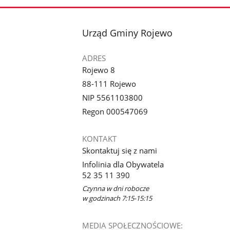
stopka
Urząd Gminy Rojewo
ADRES
Rojewo 8
88-111 Rojewo
NIP 5561103800
Regon 000547069
KONTAKT
Skontaktuj się z nami
Infolinia dla Obywatela
52 35 11 390
Czynna w dni robocze
w godzinach 7:15-15:15
MEDIA SPOŁECZNOŚCIOWE: