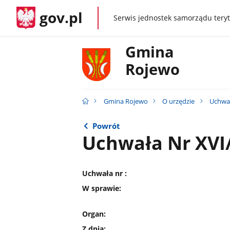
gov.pl
Serwis jednostek samorządu teryt
gov.pl
Gmina
Rojewo
Gmina Rojewo
O urzędzie
Uchwał
Powrót
Uchwała Nr XVI
Uchwała nr :
W sprawie:
Organ:
Z dnia: