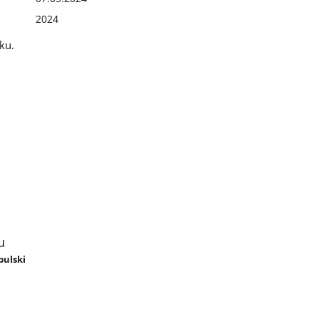
2024
ku.
u
bulski