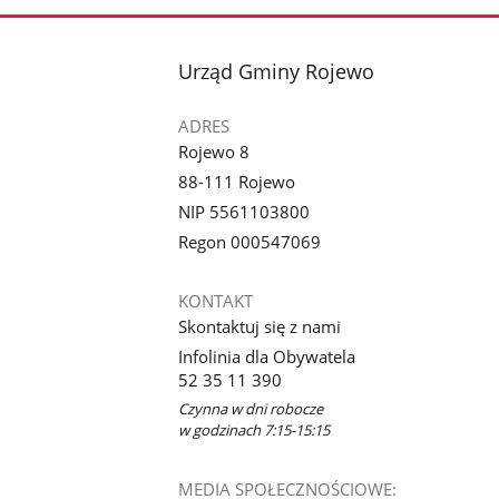
stopka
Urząd Gminy Rojewo
ADRES
Rojewo 8
88-111 Rojewo
NIP 5561103800
Regon 000547069
KONTAKT
Skontaktuj się z nami
Infolinia dla Obywatela
52 35 11 390
Czynna w dni robocze
w godzinach 7:15-15:15
MEDIA SPOŁECZNOŚCIOWE: