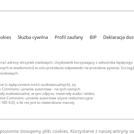
ookies
Służba cywilna
Profil zaufany
BIP
Deklaracja dos
ać adresy skrzynek mailowych. Użytkownik korzystający z odnośnika będącego 
nych w wiadomości) w celu przesłania odpowiedzi na przesłane pytania. Szczegó
 osobowych.
ie (z wyłączeniem treści audiowizualnych), są
ive Commons: uznanie autorstwa - na tych samych
ły audiowizualne, w tym zdjęcia, materiały audio i wideo,
eative Commons: uznanie autorstwa użycie niekomercyjne -
D 4.0), o ile nie jest to stwierdzone inaczej.
oziomie stosujemy pliki cookies. Korzystanie z naszej witryny 