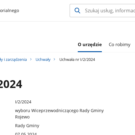
orialnego
O urzędzie
Co robimy
y i zarządzenia
Uchwały
Uchwała nr I/2/2024
2024
I/2/2024
wyboru Wiceprzewodniczącego Rady Gminy
Rojewo
Rady Gminy
07.05.2024