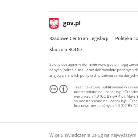
stopka
Strona
gov.pl
gov.pl
główna
Rządowe Centrum Legislacji
Polityka c
Klauzula RODO
Strony dostępne w domenie www.gov.pl mogą zawier
danych (adres e-mail oraz dobrowolnie podanych da
znajdują się w ich politykach przetwarzania danych
Treści tekstowe publikowane w serwis
udostępniane na licencji typu Creat
warunkach 4.0 (CC BY-SA 4.0). Materia
są udostępniane na licencji typu Cr
bez utworów zależnych 4.0 (CC BY-NC-N
W celu świadczenia usług na najwyższym p