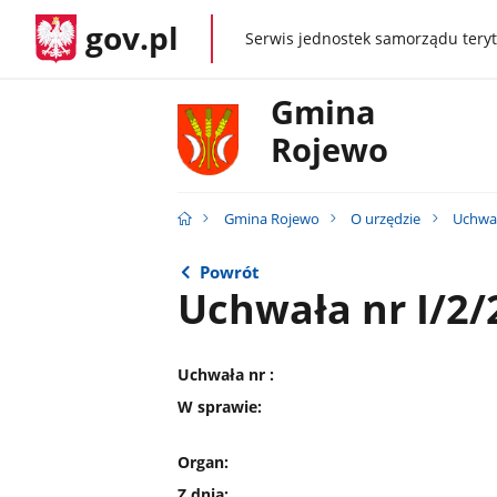
gov.pl
Serwis jednostek samorządu teryt
gov.pl
Gmina
Rojewo
Gmina Rojewo
O urzędzie
Uchwał
Powrót
Uchwała nr I/2/
Uchwała nr :
W sprawie:
Organ:
Z dnia: