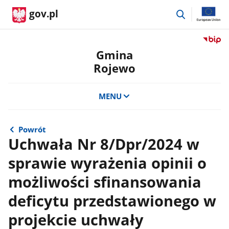
przejdź
gov.pl
do
wyszukiwar
Przejdź
do
Gmina
serwis
Rojewo
Biulety
Informa
Publicz
MENU
Gmina
Rojewo
Powrót
Uchwała Nr 8/Dpr/2024 w
sprawie wyrażenia opinii o
możliwości sfinansowania
deficytu przedstawionego w
projekcie uchwały