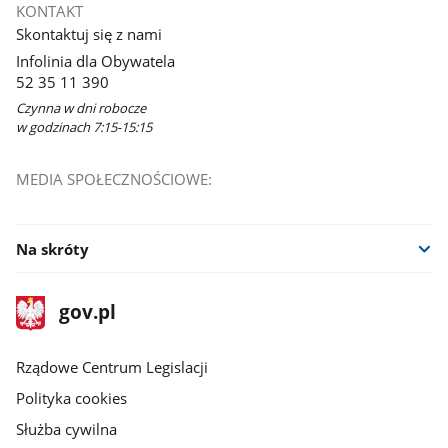
KONTAKT
Skontaktuj się z nami
Infolinia dla Obywatela
52 35 11 390
Czynna w dni robocze
w godzinach 7:15-15:15
MEDIA SPOŁECZNOŚCIOWE:
Na skróty
stopka
Strona
gov.pl
gov.pl
główna
Rządowe Centrum Legislacji
Polityka cookies
Służba cywilna