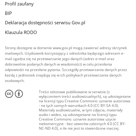
Profil zaufany
BIP
Deklaracja dostępności serwisu Gov.pl
Klauzula RODO
Strony dostępne w domenie www.gov.pl mogą zawierać adresy skrzynek
mailowych. Użytkownik korzystający z odnośnika będącego adresem e-
mail zgadza się na przetwarzanie jego danych (adres e-mail oraz
dobrowolnie podanych danych w wiadomości) w celu przesłania
odpowiedzi na przesłane pytania. Szczegóły przetwarzania danych przez
każdą z jednostek znajdują się w ich politykach przetwarzania danych
osobowych.
Treści tekstowe publikowane w serwisie (z
wyłączeniem treści audiowizualnych), są udostępniane
na licencji typu Creative Commons: uznanie autorstwa
- na tych samych warunkach 4.0 (CC BY-SA 4.0).
Materiały audiowizualne, w tym zdjęcia, materiały
audio i wideo, są udostępniane na licencji typu
Creative Commons: uznanie autorstwa użycie
niekomercyjne - bez utworów zależnych 4.0 (CC BY-
NC-ND 4.0), o ile nie jest to stwierdzone inaczej.