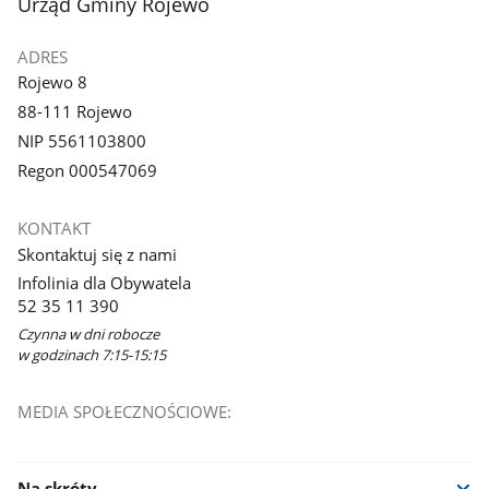
stopka
Urząd Gminy Rojewo
ADRES
Rojewo 8
88-111 Rojewo
NIP 5561103800
Regon 000547069
KONTAKT
Skontaktuj się z nami
Infolinia dla Obywatela
52 35 11 390
Czynna w dni robocze
w godzinach 7:15-15:15
MEDIA SPOŁECZNOŚCIOWE:
Na skróty