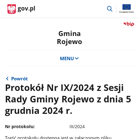
przejdź
gov.pl
do
wyszukiwar
Przejdź
do
Gmina
serwis
Rojewo
Biulety
Informa
Publicz
MENU
Gmina
Rojewo
Powrót
Protokół Nr IX/2024 z Sesji
Rady Gminy Rojewo z dnia 5
grudnia 2024 r.
Nr protokołu:
IX/2024
Treść protokołu dostępna jest w załączonym pliku.