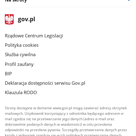
stopka
Strona
gov.pl
gov.pl
główna
Rządowe Centrum Legislacji
Polityka cookies
Służba cywilna
Profil zaufany
BIP
Deklaracja dostępności serwisu Gov.pl
Klauzula RODO
Strony dostępne w domenie www.gov.pl mogą zawierać adresy skrzynek
mailowych. Użytkownik korzystający z odnośnika będącego adresem e-
mail zgadza się na przetwarzanie jego danych (adres e-mail oraz
dobrowolnie podanych danych w wiadomości) w celu przesłania
odpowiedzi na przesłane pytania. Szczegóły przetwarzania danych przez
każdą z jednostek znajdują się w ich politykach przetwarzania danych