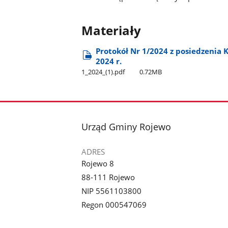
Materiały
Protokół Nr 1/2024 z posiedzenia K
2024 r.
1​_2024​_(1).pdf
0.72MB
stopka
Urząd Gminy Rojewo
ADRES
Rojewo 8
88-111 Rojewo
NIP 5561103800
Regon 000547069