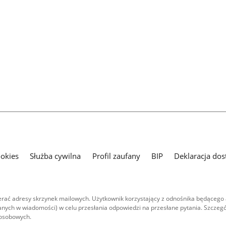
ookies
Służba cywilna
Profil zaufany
BIP
Deklaracja dos
ać adresy skrzynek mailowych. Użytkownik korzystający z odnośnika będącego 
nych w wiadomości) w celu przesłania odpowiedzi na przesłane pytania. Szczegó
 osobowych.