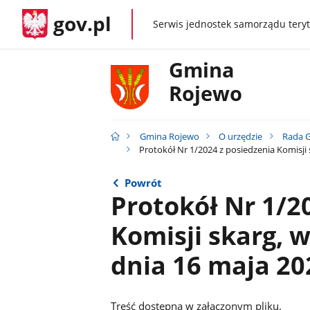
gov.pl
Serwis jednostek samorządu teryt
gov.pl
Gmina
Rojewo
Gmina Rojewo
O urzędzie
Rada 
Protokół Nr 1/2024 z posiedzenia Komisji s
Powrót
Protokół Nr 1/2
Komisji skarg, w
dnia 16 maja 202
Treść dostępna w załączonym pliku.