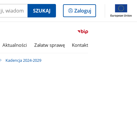
Logowanie
SZUKAJ
Zaloguj
do
panelu
Przejdź
do
serwisu
Aktualności
Załatw sprawę
Kontakt
Biuletyn
Informacji
Kadencja 2024-2029
Publicznej
Gmina
Rojewo