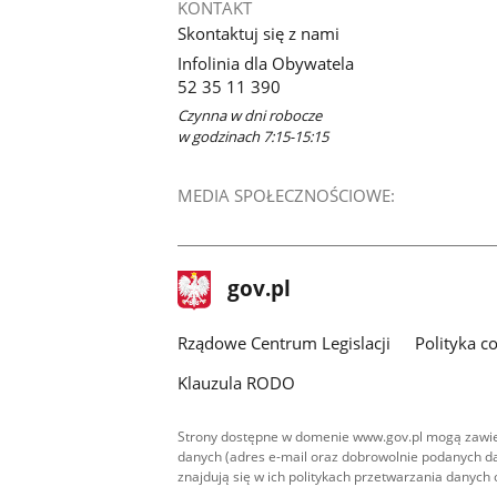
KONTAKT
Skontaktuj się z nami
Infolinia dla Obywatela
52 35 11 390
Czynna w dni robocze
w godzinach 7:15-15:15
MEDIA SPOŁECZNOŚCIOWE:
stopka
Strona
gov.pl
gov.pl
główna
Rządowe Centrum Legislacji
Polityka c
Klauzula RODO
Strony dostępne w domenie www.gov.pl mogą zawier
danych (adres e-mail oraz dobrowolnie podanych da
znajdują się w ich politykach przetwarzania danych