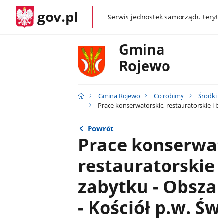
gov.pl
Serwis jednostek samorządu teryt
gov.pl
Gmina
Rojewo
Gmina Rojewo
Co robimy
Środki
Prace konserwatorskie, restauratorskie i
Powrót
Prace konserwat
restauratorskie
zabytku - Obsz
- Kościół p.w. Ś