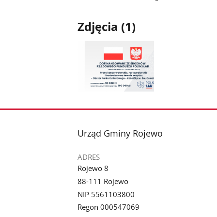
Zdjęcia (1)
Pokaż
zdjęcie
1
z
stopka
Urząd Gminy Rojewo
galerii.
ADRES
Rojewo 8
88-111 Rojewo
NIP 5561103800
Regon 000547069