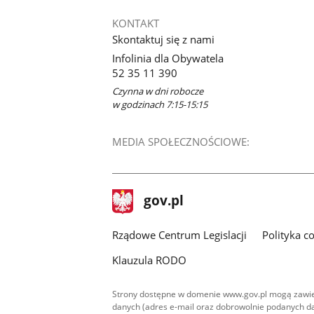
KONTAKT
Skontaktuj się z nami
Infolinia dla Obywatela
52 35 11 390
Czynna w dni robocze
w godzinach 7:15-15:15
MEDIA SPOŁECZNOŚCIOWE:
stopka
Strona
gov.pl
gov.pl
główna
Rządowe Centrum Legislacji
Polityka c
Klauzula RODO
Strony dostępne w domenie www.gov.pl mogą zawier
danych (adres e-mail oraz dobrowolnie podanych da