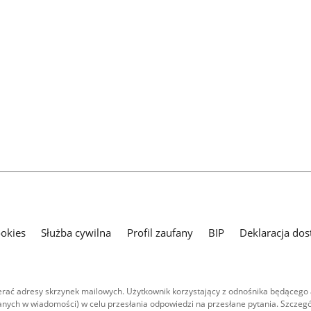
ookies
Służba cywilna
Profil zaufany
BIP
Deklaracja dos
ać adresy skrzynek mailowych. Użytkownik korzystający z odnośnika będącego 
nych w wiadomości) w celu przesłania odpowiedzi na przesłane pytania. Szczegó