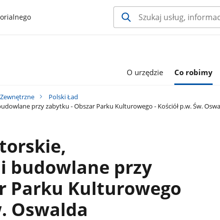
orialnego
O urzędzie
Co robimy
 Zewnętrzne
Polski Ład
 budowlane przy zabytku - Obszar Parku Kulturowego - Kościół p.w. Św. Osw
orskie,
 i budowlane przy
ar Parku Kulturowego
w. Oswalda