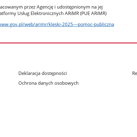
racowanym przez Agencję i udostępnionym na jej
latformy Usług Elektronicznych ARiMR (PUE ARiMR)
/www.gov.pl/web/arimr/kleski-2025---pomoc-publiczna
Deklaracja dostępności
Re
Ochrona danych osobowych