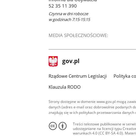
52 35 11 390
Czynna w dni robocze
w godzinach 7:15-15:15
MEDIA SPOŁECZNOŚCIOWE:
stopka
Strona
gov.pl
gov.pl
główna
Rządowe Centrum Legislacji
Polityka c
Klauzula RODO
Strony dostępne w domenie www.gov.pl mogą zawier
danych (adres e-mail oraz dobrowolnie podanych da
znajdują się w ich politykach przetwarzania danych
Treści tekstowe publikowane w serwis
udostępniane na licencji typu Creat
warunkach 4.0 (CC BY-SA 4.0). Materia