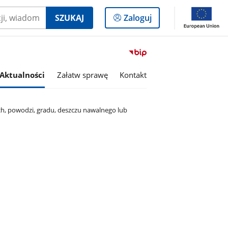
Logowanie
SZUKAJ
Zaloguj
do
panelu
Przejdź
do
serwisu
Aktualności
Załatw sprawę
Kontakt
Biuletyn
Informacji
Publicznej
, powodzi, gradu, deszczu nawalnego lub
Gmina
Rojewo