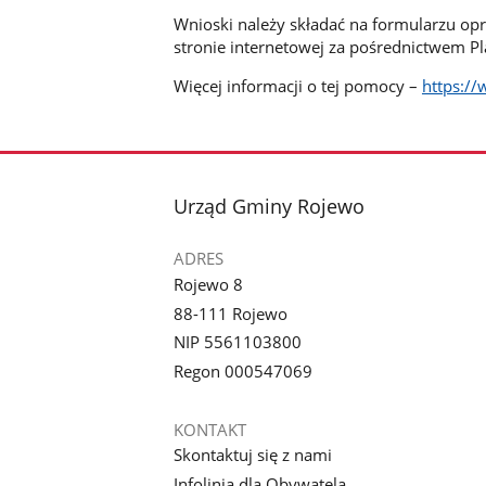
Wnioski należy składać na formularzu op
stronie internetowej za pośrednictwem P
Więcej informacji o tej pomocy –
https:/
stopka
Urząd Gminy Rojewo
ADRES
Rojewo 8
88-111 Rojewo
NIP 5561103800
Regon 000547069
KONTAKT
Skontaktuj się z nami
Infolinia dla Obywatela