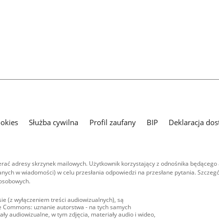
ookies
Służba cywilna
Profil zaufany
BIP
Deklaracja dos
ać adresy skrzynek mailowych. Użytkownik korzystający z odnośnika będącego 
nych w wiadomości) w celu przesłania odpowiedzi na przesłane pytania. Szczegó
 osobowych.
ie (z wyłączeniem treści audiowizualnych), są
ive Commons: uznanie autorstwa - na tych samych
ły audiowizualne, w tym zdjęcia, materiały audio i wideo,