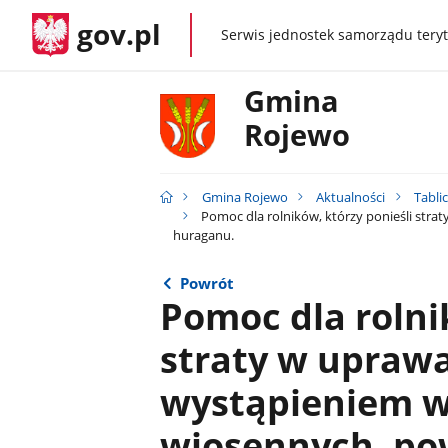
gov.pl
Serwis jednostek samorządu teryt
gov.pl
Gmina
Rojewo
Gmina Rojewo
Aktualności
Tabli
Pomoc dla rolników, którzy ponieśli st
huraganu.
Powrót
Pomoc dla rolni
straty w upra
wystąpieniem 
wiosennych, pow