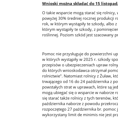
Wnioski można składać do 15 listopada
O takie wsparcie mogą starać się rolnicy
powyżej 30% średniej rocznej produkcji roś
rok, w którym wystąpiły te szkody, albo z
którym wystąpiły te szkody, z pominięciem
roślinnej. Poziom szkód jest szacowany p
Pomoc nie przysługuje do powierzchni u
w których wystąpiły w 2025 r. szkody 
przepisów o ubezpieczeniach upraw rolny
do których wnioskodawca otrzymał pomoc
rolnictwie". Natomiast rolnicy z Żuław, 
trwającego od 16 do 24 października z po
powstałych strat w uprawach, które są je
mogą ubiegać się o wsparcie w naborze r
się starać także rolnicy z tych terenów,
października naborze z powodu przekroc
rozpoczętego 27 października br. pomoc 
wykorzystany limit de minimis nie jest p