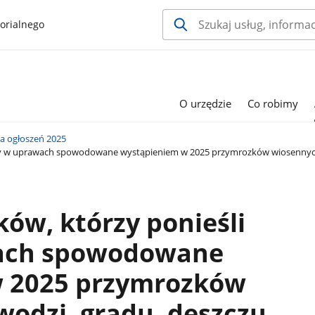
orialnego
O urzędzie
Co robimy
ca ogłoszeń 2025
raty w uprawach spowodowane wystąpieniem w 2025 przymrozków wiosennych
ków, którzy ponieśli
wach spowodowane
w 2025 przymrozków
odzi, gradu, deszczu