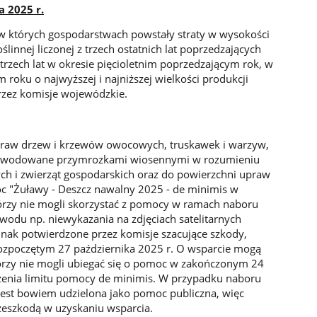
 2025 r.
, w których gospodarstwach powstały straty w wysokości
linnej liczonej z trzech ostatnich lat poprzedzających
 trzech lat w okresie pięcioletnim poprzedzającym rok, w
 roku o najwyższej i najniższej wielkości produkcji
rzez komisje wojewódzkie.
praw drzew i krzewów owocowych, truskawek i warzyw,
spowodowane przymrozkami wiosennymi w rozumieniu
ch i zwierząt gospodarskich oraz do powierzchni upraw
 "Żuławy - Deszcz nawalny 2025 - de minimis w
którzy nie mogli skorzystać z pomocy w ramach naboru
wodu np. niewykazania na zdjęciach satelitarnych
dnak potwierdzone przez komisje szacujące szkody,
ozpoczętym 27 października 2025 r. O wsparcie mogą
 którzy nie mogli ubiegać się o pomoc w zakończonym 24
zenia limitu pomocy de minimis. W przypadku naboru
jest bowiem udzielona jako pomoc publiczna, więc
rzeszkodą w uzyskaniu wsparcia.