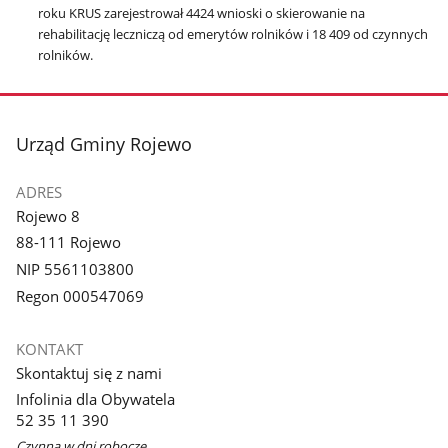
roku KRUS zarejestrował 4424 wnioski o skierowanie na
rehabilitację leczniczą od emerytów rolników i 18 409 od czynnych
rolników.
stopka
Urząd Gminy Rojewo
ADRES
Rojewo 8
88-111 Rojewo
NIP 5561103800
Regon 000547069
KONTAKT
Skontaktuj się z nami
Infolinia dla Obywatela
52 35 11 390
Czynna w dni robocze