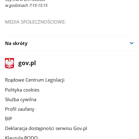
w godzinach 7:15-15:15
MEDIA SPOŁECZNOŚCIOWE:
Na skróty
stopka
Strona
gov.pl
gov.pl
główna
Rządowe Centrum Legislacji
Polityka cookies
Służba cywilna
Profil zaufany
BIP
Deklaracja dostępności serwisu Gov.pl
Klauzula RODO