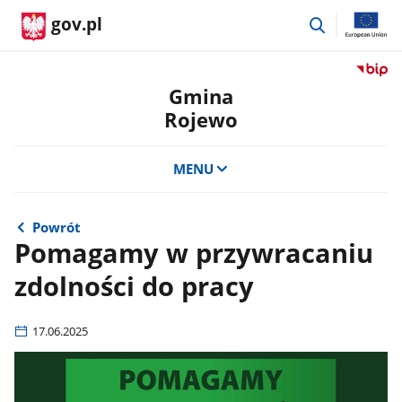
przejdź
gov.pl
do
wyszukiwar
Przejdź
do
Gmina
serwis
Rojewo
Biulety
Informa
Publicz
MENU
Gmina
Rojewo
Powrót
Pomagamy w przywracaniu
zdolności do pracy
17.06.2025