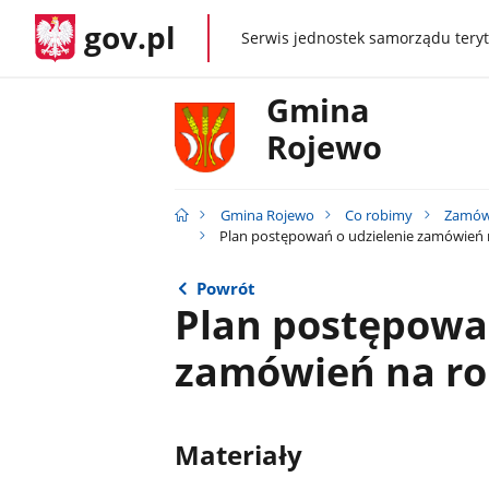
gov.pl
Serwis jednostek samorządu teryt
gov.pl
Gmina
Rojewo
Gmina Rojewo
Co robimy
Zamówi
Plan postępowań o udzielenie zamówień n
Powrót
Plan postępowań
zamówień na rok
Materiały