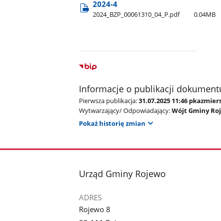
2024-4
2024​_BZP​_00061310​_04​_P.pdf
0.04MB
Informacje o publikacji dokument
Pierwsza publikacja:
31.07.2025 11:46 pkazmier
Wytwarzający/ Odpowiadający:
Wójt Gminy Ro
Pokaż historię zmian
stopka
Urząd Gminy Rojewo
ADRES
Rojewo 8