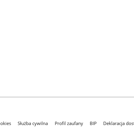
ookies
Służba cywilna
Profil zaufany
BIP
Deklaracja dos