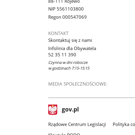
88-111 Rojewo
NIP 5561103800
Regon 000547069
KONTAKT
Skontaktuj się z nami
Infolinia dla Obywatela
52 35 11 390
Czynna w dni robocze
w godzinach 7:15-15:15
MEDIA SPOŁECZNOŚCIOWE:
stopka
Strona
gov.pl
gov.pl
główna
Rządowe Centrum Legislacji
Polityka c
Klauzula RODO