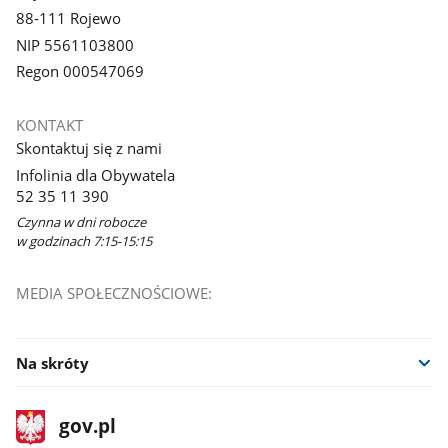
88-111 Rojewo
NIP 5561103800
Regon 000547069
KONTAKT
Skontaktuj się z nami
Infolinia dla Obywatela
52 35 11 390
Czynna w dni robocze
w godzinach 7:15-15:15
MEDIA SPOŁECZNOŚCIOWE:
Na skróty
stopka
Strona
gov.pl
gov.pl