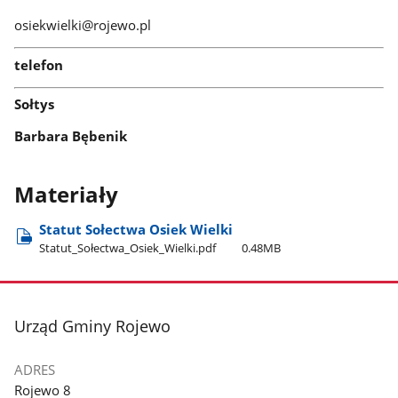
osiekwielki@rojewo.pl
telefon
Sołtys
Barbara Bębenik
Materiały
Statut Sołectwa Osiek Wielki
Statut​_Sołectwa​_Osiek​_Wielki.pdf
0.48MB
stopka
Urząd Gminy Rojewo
ADRES
Rojewo 8