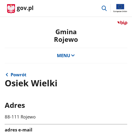
przejdź
gov.pl
do
wyszukiwar
Przejdź
do
Gmina
serwis
Rojewo
Biulety
Informa
Publicz
MENU
Gmina
Rojewo
Powrót
Osiek Wielki
Adres
88-111 Rojewo
adres e-mail