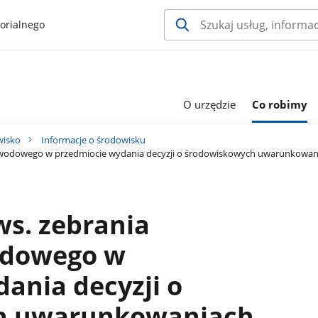
orialnego
O urzędzie
Co robimy
wisko
Informacje o środowisku
wodowego w przedmiocie wydania decyzji o środowiskowych uwarunkowaniach
s. zebrania
odowego w
ania decyzji o
h uwarunkowaniach