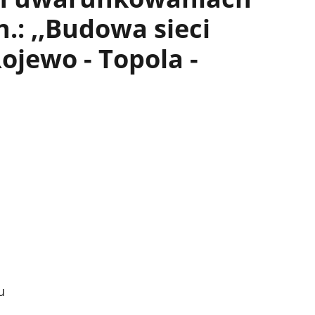
n.: ,,Budowa sieci
ojewo - Topola -
u
a