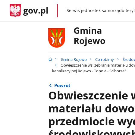
gov.pl
Serwis jednostek samorządu teryt
gov.pl
Gmina
Rojewo
Gmina Rojewo
Co robimy
Środo
Obwieszczenie ws. zebrania materiału do
kanalizacyjnej Rojewo - Topola - Ściborze"
Powrót
Obwieszczenie w
materiału dow
przedmiocie wyd
środowiskowyc