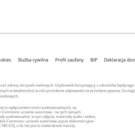
ookies
Służba cywilna
Profil zaufany
BIP
Deklaracja dos
ać adresy skrzynek mailowych. Użytkownik korzystający z odnośnika będącego 
nych w wiadomości) w celu przesłania odpowiedzi na przesłane pytania. Szczegó
 osobowych.
ie (z wyłączeniem treści audiowizualnych), są
ive Commons: uznanie autorstwa - na tych samych
ły audiowizualne, w tym zdjęcia, materiały audio i wideo,
eative Commons: uznanie autorstwa użycie niekomercyjne -
D 4.0), o ile nie jest to stwierdzone inaczej.