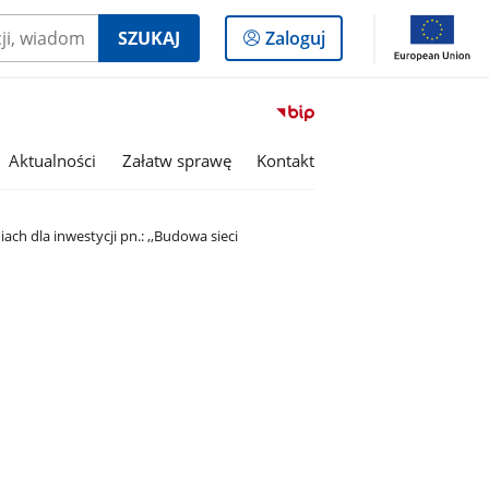
Logowanie
SZUKAJ
Zaloguj
do
panelu
Przejdź
do
serwisu
Aktualności
Załatw sprawę
Kontakt
Biuletyn
Informacji
Publicznej
 dla inwestycji pn.: ,,Budowa sieci
Gmina
Rojewo