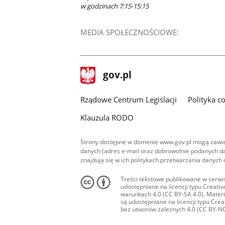
w godzinach 7:15-15:15
MEDIA SPOŁECZNOŚCIOWE:
stopka
Strona
gov.pl
gov.pl
główna
Rządowe Centrum Legislacji
Polityka c
Klauzula RODO
Strony dostępne w domenie www.gov.pl mogą zawier
danych (adres e-mail oraz dobrowolnie podanych da
znajdują się w ich politykach przetwarzania danych
Treści tekstowe publikowane w serwis
udostępniane na licencji typu Creat
warunkach 4.0 (CC BY-SA 4.0). Materia
są udostępniane na licencji typu Cr
bez utworów zależnych 4.0 (CC BY-NC-N