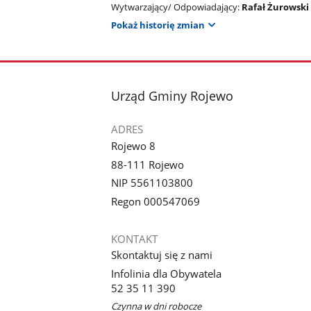
Wytwarzający/ Odpowiadający:
Rafał Żurowski
Pokaż historię zmian
stopka
Urząd Gminy Rojewo
ADRES
Rojewo 8
88-111 Rojewo
NIP 5561103800
Regon 000547069
KONTAKT
Skontaktuj się z nami
Infolinia dla Obywatela
52 35 11 390
Czynna w dni robocze