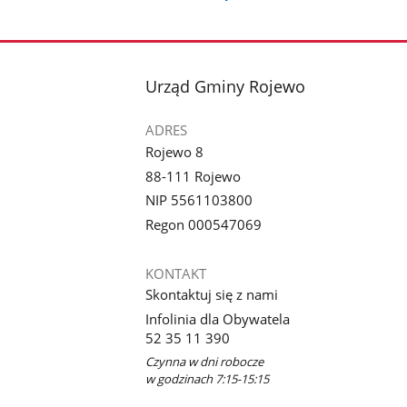
stopka
Urząd Gminy Rojewo
ADRES
Rojewo 8
88-111 Rojewo
NIP 5561103800
Regon 000547069
KONTAKT
Skontaktuj się z nami
Infolinia dla Obywatela
52 35 11 390
Czynna w dni robocze
w godzinach 7:15-15:15