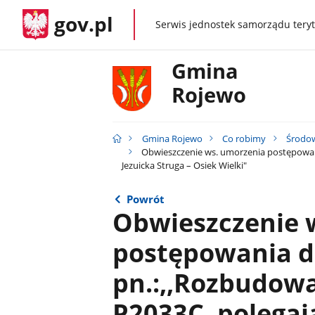
gov.pl
Serwis jednostek samorządu teryt
gov.pl
Gmina
Rojewo
Gmina Rojewo
Co robimy
Środo
Obwieszczenie ws. umorzenia postępowani
Jezuicka Struga – Osiek Wielki"
Powrót
Obwieszczenie 
postępowania dl
pn.:,,Rozbudowa
P2033C, polega