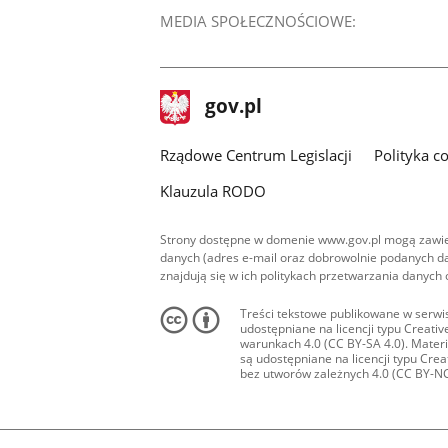
MEDIA SPOŁECZNOŚCIOWE:
stopka
Strona
gov.pl
gov.pl
główna
Rządowe Centrum Legislacji
Polityka c
Klauzula RODO
Strony dostępne w domenie www.gov.pl mogą zawier
danych (adres e-mail oraz dobrowolnie podanych da
znajdują się w ich politykach przetwarzania danych
Treści tekstowe publikowane w serwis
udostępniane na licencji typu Creat
warunkach 4.0 (CC BY-SA 4.0). Materia
są udostępniane na licencji typu Cr
bez utworów zależnych 4.0 (CC BY-NC-N