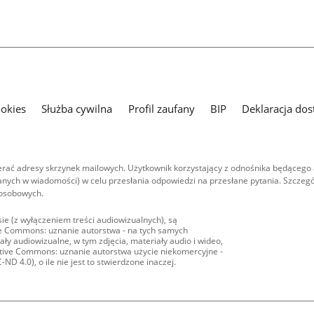
ookies
Służba cywilna
Profil zaufany
BIP
Deklaracja dos
ać adresy skrzynek mailowych. Użytkownik korzystający z odnośnika będącego 
nych w wiadomości) w celu przesłania odpowiedzi na przesłane pytania. Szczegó
 osobowych.
ie (z wyłączeniem treści audiowizualnych), są
ive Commons: uznanie autorstwa - na tych samych
ły audiowizualne, w tym zdjęcia, materiały audio i wideo,
eative Commons: uznanie autorstwa użycie niekomercyjne -
D 4.0), o ile nie jest to stwierdzone inaczej.