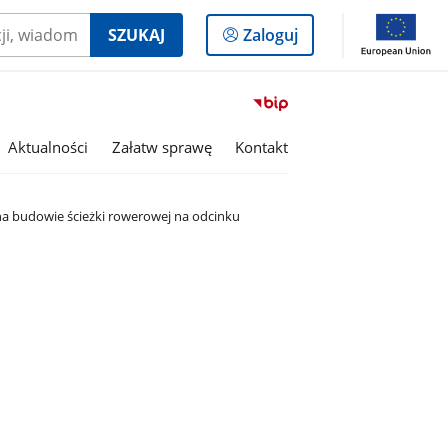
Logowanie
SZUKAJ
Zaloguj
do
panelu
Przejdź
do
serwisu
Aktualności
Załatw sprawę
Kontakt
Biuletyn
Informacji
Publicznej
na budowie ścieżki rowerowej na odcinku
Gmina
Rojewo