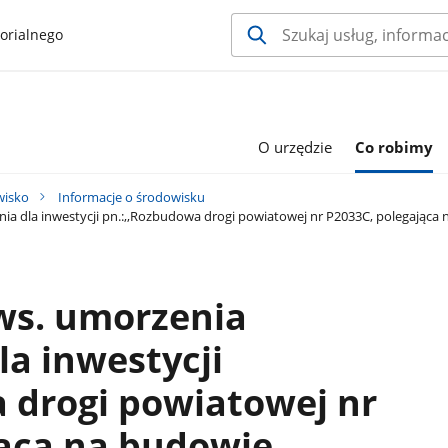
orialnego
O urzędzie
Co robimy
wisko
Informacje o środowisku
a dla inwestycji pn.:,,Rozbudowa drogi powiatowej nr P2033C, polegająca 
ws. umorzenia
a inwestycji
 drogi powiatowej nr
jąca na budowie