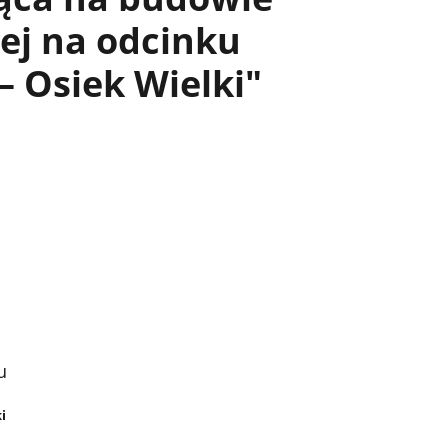
ej na odcinku
– Osiek Wielki"
u
a
i