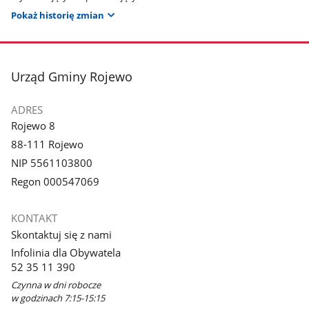
Pokaż historię zmian
stopka
Urząd Gminy Rojewo
ADRES
Rojewo 8
88-111 Rojewo
NIP 5561103800
Regon 000547069
KONTAKT
Skontaktuj się z nami
Infolinia dla Obywatela
52 35 11 390
Czynna w dni robocze
w godzinach 7:15-15:15