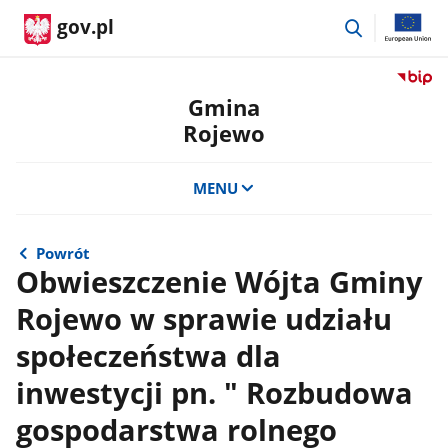
przejdź
gov.pl
do
wyszukiwar
Przejdź
do
Gmina
serwis
Rojewo
Biulety
Informa
Publicz
MENU
Gmina
Rojewo
Powrót
Obwieszczenie Wójta Gminy
Rojewo w sprawie udziału
społeczeństwa dla
inwestycji pn. " Rozbudowa
gospodarstwa rolnego