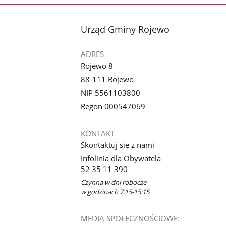
stopka
Urząd Gminy Rojewo
ADRES
Rojewo 8
88-111 Rojewo
NIP 5561103800
Regon 000547069
KONTAKT
Skontaktuj się z nami
Infolinia dla Obywatela
52 35 11 390
Czynna w dni robocze
w godzinach 7:15-15:15
MEDIA SPOŁECZNOŚCIOWE: