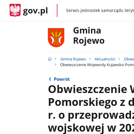
gov.pl
Serwis jednostek samorządu teryt
gov.pl
Gmina
Rojewo
Gmina Rojewo
Aktualności
Obwie
Obwieszczenie Wojewody Kujawsko-Pomorski
Powrót
Obwieszczenie 
Pomorskiego z d
r. o przeprowad
wojskowej w 202