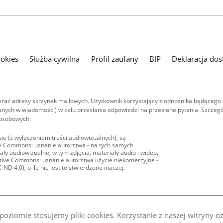
ookies
Służba cywilna
Profil zaufany
BIP
Deklaracja dos
ać adresy skrzynek mailowych. Użytkownik korzystający z odnośnika będącego 
nych w wiadomości) w celu przesłania odpowiedzi na przesłane pytania. Szczegó
 osobowych.
ie (z wyłączeniem treści audiowizualnych), są
ive Commons: uznanie autorstwa - na tych samych
ły audiowizualne, w tym zdjęcia, materiały audio i wideo,
eative Commons: uznanie autorstwa użycie niekomercyjne -
D 4.0), o ile nie jest to stwierdzone inaczej.
oziomie stosujemy pliki cookies. Korzystanie z naszej witryny 