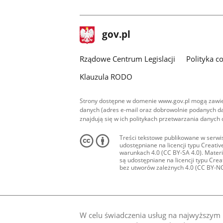
stopka
Strona
gov.pl
gov.pl
główna
Rządowe Centrum Legislacji
Polityka c
Klauzula RODO
Strony dostępne w domenie www.gov.pl mogą zawier
danych (adres e-mail oraz dobrowolnie podanych da
znajdują się w ich politykach przetwarzania danych
Treści tekstowe publikowane w serwis
udostępniane na licencji typu Creat
warunkach 4.0 (CC BY-SA 4.0). Materia
są udostępniane na licencji typu Cr
bez utworów zależnych 4.0 (CC BY-NC-N
W celu świadczenia usług na najwyższym p