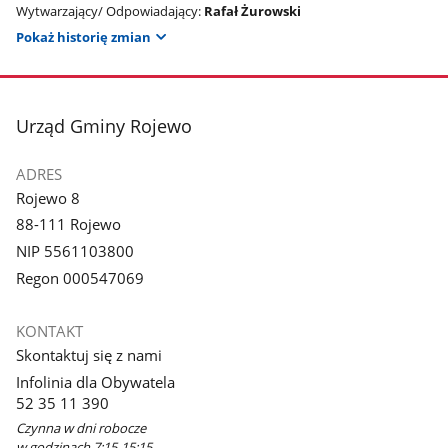
Wytwarzający/ Odpowiadający:
Rafał Żurowski
Pokaż historię zmian
stopka
Urząd Gminy Rojewo
ADRES
Rojewo 8
88-111 Rojewo
NIP 5561103800
Regon 000547069
KONTAKT
Skontaktuj się z nami
Infolinia dla Obywatela
52 35 11 390
Czynna w dni robocze
w godzinach 7:15-15:15