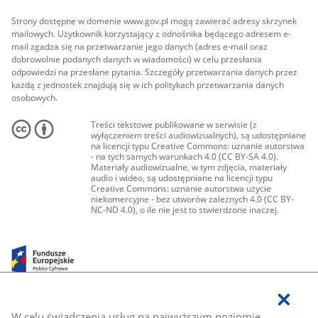
Strony dostępne w domenie www.gov.pl mogą zawierać adresy skrzynek
mailowych. Użytkownik korzystający z odnośnika będącego adresem e-
mail zgadza się na przetwarzanie jego danych (adres e-mail oraz
dobrowolnie podanych danych w wiadomości) w celu przesłania
odpowiedzi na przesłane pytania. Szczegóły przetwarzania danych przez
każdą z jednostek znajdują się w ich politykach przetwarzania danych
osobowych.
Treści tekstowe publikowane w serwisie (z
wyłączeniem treści audiowizualnych), są udostępniane
na licencji typu Creative Commons: uznanie autorstwa
- na tych samych warunkach 4.0 (CC BY-SA 4.0).
Materiały audiowizualne, w tym zdjęcia, materiały
audio i wideo, są udostępniane na licencji typu
Creative Commons: uznanie autorstwa użycie
niekomercyjne - bez utworów zależnych 4.0 (CC BY-
NC-ND 4.0), o ile nie jest to stwierdzone inaczej.
W celu świadczenia usług na najwyższym poziomie