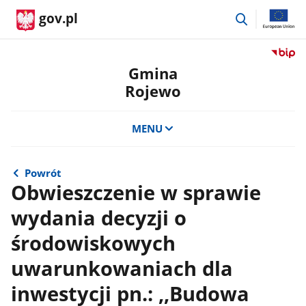
przejdź
gov.pl
do
wyszukiwar
Przejdź
do
Gmina
serwis
Rojewo
Biulety
Informa
Publicz
MENU
Gmina
Rojewo
Powrót
Obwieszczenie w sprawie
wydania decyzji o
środowiskowych
uwarunkowaniach dla
inwestycji pn.: ,,Budowa