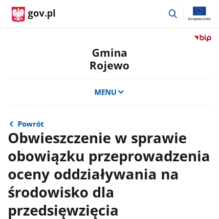
przejdź
gov.pl
do
wyszukiwar
Przejdź
do
Gmina
serwis
Rojewo
Biulety
Informa
Publicz
MENU
Gmina
Rojewo
Powrót
Obwieszczenie w sprawie
obowiązku przeprowadzenia
oceny oddziaływania na
środowisko dla
przedsięwzięcia