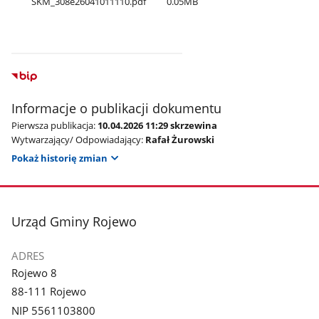
SKM​_308e26041011110.pdf
0.05MB
Informacje o publikacji dokumentu
Pierwsza publikacja:
10.04.2026 11:29 skrzewina
Wytwarzający/ Odpowiadający:
Rafał Żurowski
Pokaż historię zmian
stopka
Urząd Gminy Rojewo
ADRES
Rojewo 8
88-111 Rojewo
NIP 5561103800