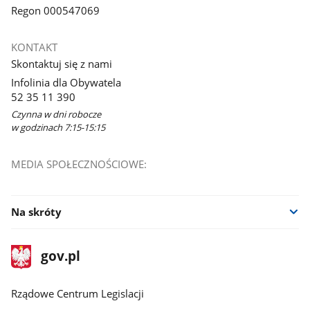
Regon 000547069
KONTAKT
Skontaktuj się z nami
Infolinia dla Obywatela
52 35 11 390
Czynna w dni robocze
w godzinach 7:15-15:15
MEDIA SPOŁECZNOŚCIOWE:
Na skróty
stopka
Strona
gov.pl
gov.pl
główna
Rządowe Centrum Legislacji