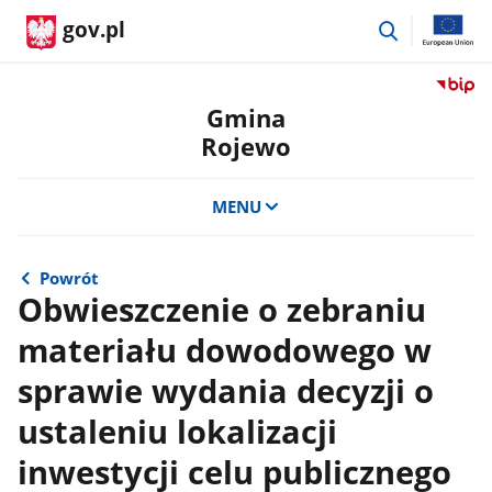
przejdź
gov.pl
do
wyszukiwar
Przejdź
do
Gmina
serwis
Rojewo
Biulety
Informa
Publicz
MENU
Gmina
Rojewo
Powrót
Obwieszczenie o zebraniu
materiału dowodowego w
sprawie wydania decyzji o
ustaleniu lokalizacji
inwestycji celu publicznego