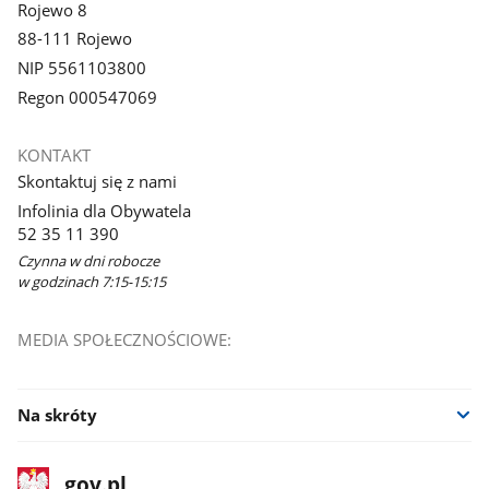
Rojewo 8
88-111 Rojewo
NIP 5561103800
Regon 000547069
KONTAKT
Skontaktuj się z nami
Infolinia dla Obywatela
52 35 11 390
Czynna w dni robocze
w godzinach 7:15-15:15
MEDIA SPOŁECZNOŚCIOWE:
Na skróty
stopka
Strona
gov.pl