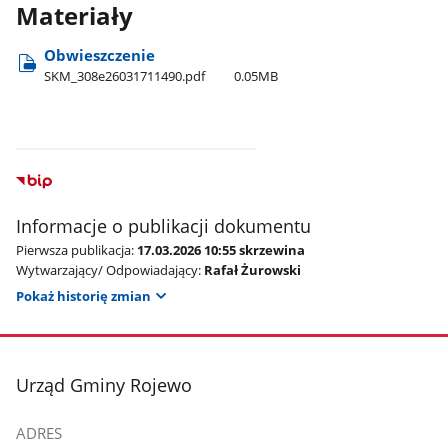
Materiały
Obwieszczenie
SKM​_308e26031711490.pdf
0.05MB
Informacje o publikacji dokumentu
Pierwsza publikacja:
17.03.2026 10:55 skrzewina
Wytwarzający/ Odpowiadający:
Rafał Żurowski
Pokaż historię zmian
stopka
Urząd Gminy Rojewo
ADRES