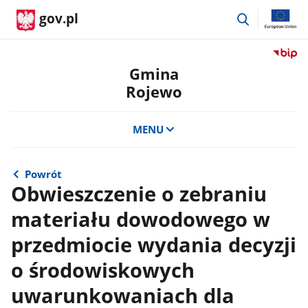
przejdź
gov.pl
do
wyszukiwar
Przejdź
do
Gmina
serwis
Rojewo
Biulety
Informa
Publicz
MENU
Gmina
Rojewo
Powrót
Obwieszczenie o zebraniu
materiału dowodowego w
przedmiocie wydania decyzji
o środowiskowych
uwarunkowaniach dla