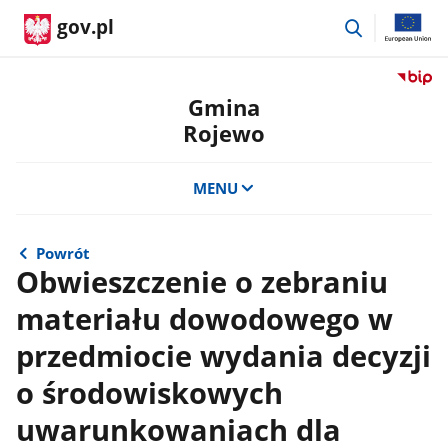
przejdź
gov.pl
do
wyszukiwar
Przejdź
do
Gmina
serwis
Rojewo
Biulety
Informa
Publicz
MENU
Gmina
Rojewo
Powrót
Obwieszczenie o zebraniu
materiału dowodowego w
przedmiocie wydania decyzji
o środowiskowych
uwarunkowaniach dla