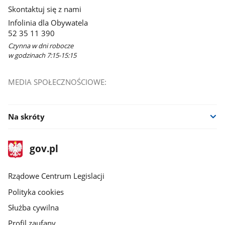
Skontaktuj się z nami
Infolinia dla Obywatela
52 35 11 390
Czynna w dni robocze
w godzinach 7:15-15:15
MEDIA SPOŁECZNOŚCIOWE:
Na skróty
stopka
Strona
gov.pl
gov.pl
główna
Rządowe Centrum Legislacji
Polityka cookies
Służba cywilna
Profil zaufany