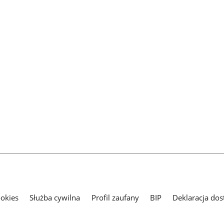
ookies
Służba cywilna
Profil zaufany
BIP
Deklaracja dos