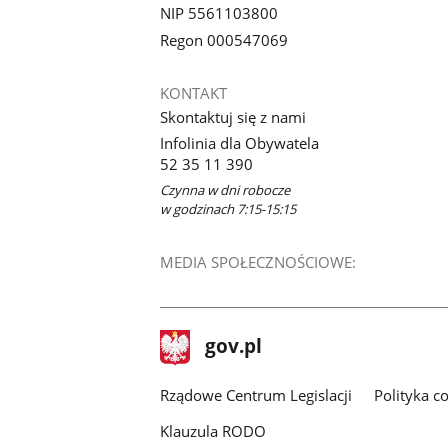
NIP 5561103800
Regon 000547069
KONTAKT
Skontaktuj się z nami
Infolinia dla Obywatela
52 35 11 390
Czynna w dni robocze
w godzinach 7:15-15:15
MEDIA SPOŁECZNOŚCIOWE:
stopka
Strona
gov.pl
gov.pl
główna
Rządowe Centrum Legislacji
Polityka c
Klauzula RODO