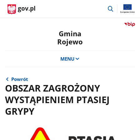
przejdź
gov.pl
do
wyszukiwar
Przejdź
do
Gmina
serwis
Rojewo
Biulety
Informa
Publicz
MENU
Gmina
Rojewo
Powrót
OBSZAR ZAGROŻONY
WYSTĄPIENIEM PTASIEJ
GRYPY