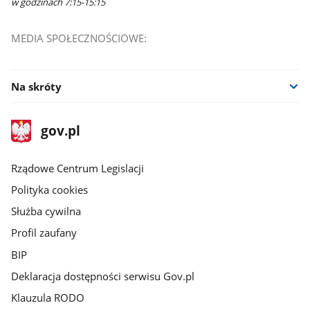
w godzinach 7:15-15:15
MEDIA SPOŁECZNOŚCIOWE:
Na skróty
stopka
Strona
gov.pl
gov.pl
główna
Rządowe Centrum Legislacji
Polityka cookies
Służba cywilna
Profil zaufany
BIP
Deklaracja dostępności serwisu Gov.pl
Klauzula RODO