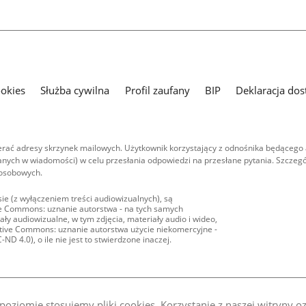
ookies
Służba cywilna
Profil zaufany
BIP
Deklaracja dos
ać adresy skrzynek mailowych. Użytkownik korzystający z odnośnika będącego 
nych w wiadomości) w celu przesłania odpowiedzi na przesłane pytania. Szczegó
 osobowych.
ie (z wyłączeniem treści audiowizualnych), są
ive Commons: uznanie autorstwa - na tych samych
ły audiowizualne, w tym zdjęcia, materiały audio i wideo,
eative Commons: uznanie autorstwa użycie niekomercyjne -
D 4.0), o ile nie jest to stwierdzone inaczej.
oziomie stosujemy pliki cookies. Korzystanie z naszej witryny 