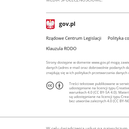
stopka
Strona
gov.pl
gov.pl
główna
Rządowe Centrum Legislacji
Polityka c
Klauzula RODO
Strony dostępne w domenie www.gov.pl mogą zawier
danych (adres e-mail oraz dobrowolnie podanych da
znajdują się w ich politykach przetwarzania danych
Treści tekstowe publikowane w serwis
udostępniane na licencji typu Creat
warunkach 4.0 (CC BY-SA 4.0). Materia
są udostępniane na licencji typu Cr
bez utworów zależnych 4.0 (CC BY-NC-N
W celu świadczenia usług na najwyższym p