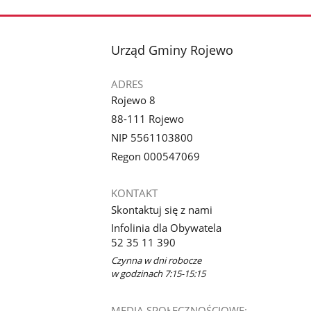
stopka
Urząd Gminy Rojewo
ADRES
Rojewo 8
88-111 Rojewo
NIP 5561103800
Regon 000547069
KONTAKT
Skontaktuj się z nami
Infolinia dla Obywatela
52 35 11 390
Czynna w dni robocze
w godzinach 7:15-15:15
MEDIA SPOŁECZNOŚCIOWE: