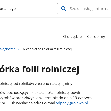
orialnego
O urzędzie
Co robimy
ca ogłoszeń
Nieodpłatna zbiórka folii rolniczej
rka folii rolniczej
rolniczej od rolników z terenu naszej gminy.
ów pochodzących z działalności rolniczej powinni
 wyrobów oraz złożyć ją w terminie do dnia 19 czerwca
nr 3 lub wysłać na adres e-mail
odpady@rojewo.pl
.