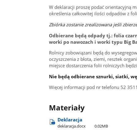
W deklaracji proszę podać orientacyjną
określenia całkowitej ilości odpadów z foli
Zbiórka zostanie zrealizowana jeśli zbier
Odbierane będą odpady tj.: folia czarn
worki po nawozach i worki typu Big Ba
Rolnicy zobowiązani będą do wysegregow
oczyszczenia z błota, ziemi, resztek organ
miejsce dostarczenia folii rolniczych będ
Nie będą odbierane sznurki, siatki, w
Więcej informacji pod nr telefonu 52 3
Materiały
Deklaracja
deklaracja.docx
0.02MB