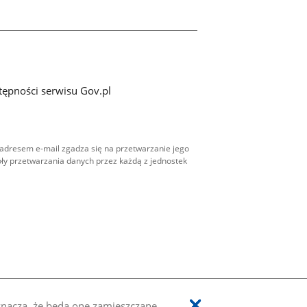
tępności serwisu Gov.pl
adresem e-mail zgadza się na przetwarzanie jego
ły przetwarzania danych przez każdą z jednostek
oznacza, że będą one zamieszczane