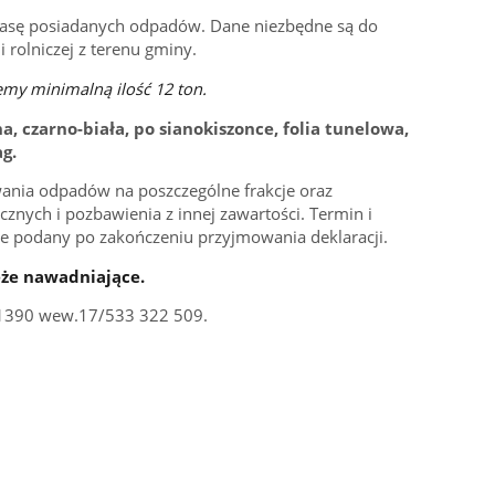
 masę posiadanych odpadów. Dane niezbędne są do
i rolniczej z terenu gminy.
zemy minimalną ilość 12 ton.
a, czarno-biała, po sianokiszonce, folia tunelowa,
g.
ania odpadów na poszczególne frakcje oraz
icznych i pozbawienia z innej zawartości. Termin i
zie podany po zakończeniu przyjmowania deklaracji.
ęże nawadniające.
511390 wew.17/533 322 509.