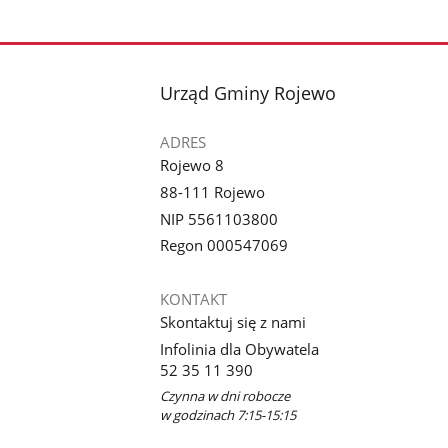
stopka
Urząd Gminy Rojewo
ADRES
Rojewo 8
88-111 Rojewo
NIP 5561103800
Regon 000547069
KONTAKT
Skontaktuj się z nami
Infolinia dla Obywatela
52 35 11 390
Czynna w dni robocze
w godzinach 7:15-15:15