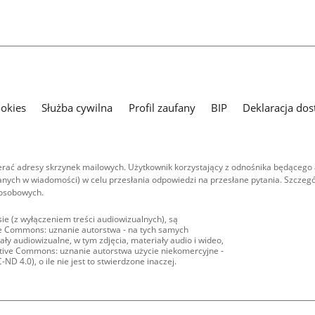
ookies
Służba cywilna
Profil zaufany
BIP
Deklaracja dos
ać adresy skrzynek mailowych. Użytkownik korzystający z odnośnika będącego 
nych w wiadomości) w celu przesłania odpowiedzi na przesłane pytania. Szczegó
 osobowych.
ie (z wyłączeniem treści audiowizualnych), są
ive Commons: uznanie autorstwa - na tych samych
ły audiowizualne, w tym zdjęcia, materiały audio i wideo,
eative Commons: uznanie autorstwa użycie niekomercyjne -
D 4.0), o ile nie jest to stwierdzone inaczej.