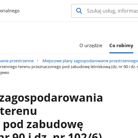
orialnego
O urzędzie
Co robimy
anie przestrzenne
Miejscowe plany zagospodarowanie przestrzennego
ennego terenu przeznaczonego pod zabudowę letniskową (dz. nr 90 i dz. nr 1
Rojewo
 zagospodarowania
 terenu
o pod zabudowę
r 90 i dz. nr 102/6)