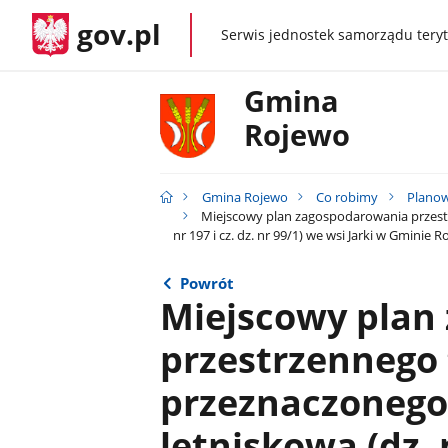
gov.pl
Serwis jednostek samorządu teryt
gov.pl
Gmina
Rojewo
Gmina Rojewo
Co robimy
Planow
Miejscowy plan zagospodarowania przestrz
nr 197 i cz. dz. nr 99/1) we wsi Jarki w Gminie 
Powrót
Miejscowy plan
przestrzennego
przeznaczoneg
letniskową (dz. n