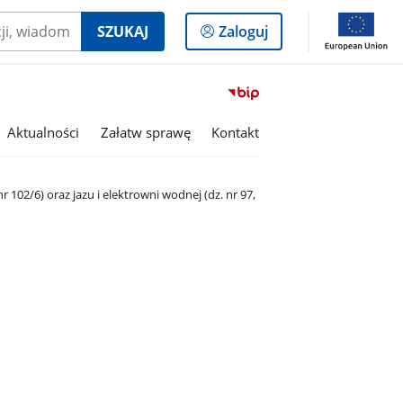
Logowanie
SZUKAJ
Zaloguj
do
panelu
Przejdź
do
serwisu
Aktualności
Załatw sprawę
Kontakt
Biuletyn
Informacji
Publicznej
02/6) oraz jazu i elektrowni wodnej (dz. nr 97,
Gmina
Rojewo