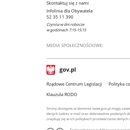
Skontaktuj się z nami
Infolinia dla Obywatela
52 35 11 390
Czynna w dni robocze
w godzinach 7:15-15:15
MEDIA SPOŁECZNOŚCIOWE:
stopka
Strona
gov.pl
gov.pl
główna
Rządowe Centrum Legislacji
Polityka c
Klauzula RODO
Strony dostępne w domenie www.gov.pl mogą zawier
danych (adres e-mail oraz dobrowolnie podanych da
znajdują się w ich politykach przetwarzania danych
Treści tekstowe publikowane w serwis