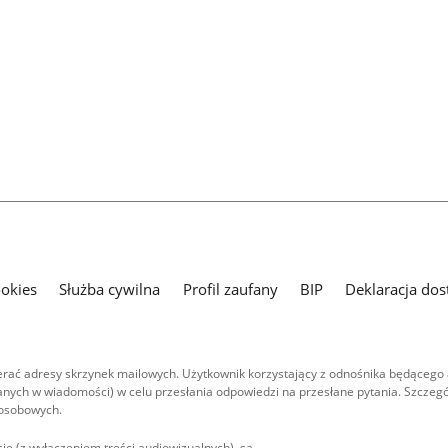
ookies
Służba cywilna
Profil zaufany
BIP
Deklaracja dos
ać adresy skrzynek mailowych. Użytkownik korzystający z odnośnika będącego 
nych w wiadomości) w celu przesłania odpowiedzi na przesłane pytania. Szczegó
 osobowych.
ie (z wyłączeniem treści audiowizualnych), są