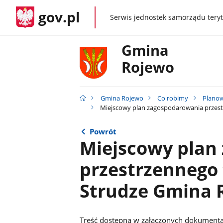
gov.pl
Serwis jednostek samorządu teryt
gov.pl
Gmina
Rojewo
Gmina Rojewo
Co robimy
Planow
Miejscowy plan zagospodarowania przest
Powrót
Miejscowy plan
przestrzennego 
Strudze Gmina 
Treść dostępna w załączonych dokumenta