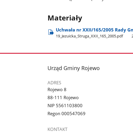
Materiały
Uchwała nr XXII/165/2005 Rady G
19​_Jezuicka​_Struga​_XXII​_165​_2005.pdf
stopka
Urząd Gminy Rojewo
ADRES
Rojewo 8
88-111 Rojewo
NIP 5561103800
Regon 000547069
KONTAKT