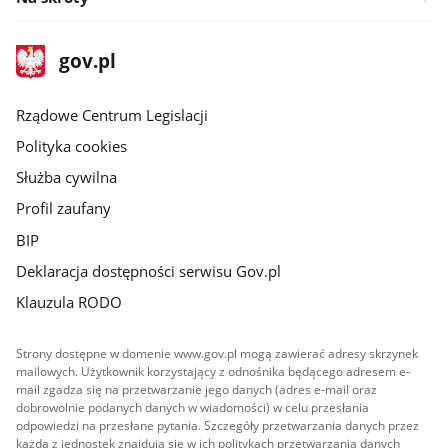
stopka
Strona
gov.pl
gov.pl
główna
Rządowe Centrum Legislacji
Polityka cookies
Służba cywilna
Profil zaufany
BIP
Deklaracja dostępności serwisu Gov.pl
Klauzula RODO
Strony dostępne w domenie www.gov.pl mogą zawierać adresy skrzynek
mailowych. Użytkownik korzystający z odnośnika będącego adresem e-
mail zgadza się na przetwarzanie jego danych (adres e-mail oraz
dobrowolnie podanych danych w wiadomości) w celu przesłania
odpowiedzi na przesłane pytania. Szczegóły przetwarzania danych przez
każdą z jednostek znajdują się w ich politykach przetwarzania danych