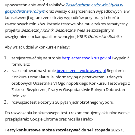
upowszechnianie wśród rolników
Zasad ochrony zdrowia i życia w
gospodarstwie rolnym
oraz wiedzy o zagrożeniach wypadkowych, a w
konsekwencji ograniczenie liczby wypadków przy pracy i chorób
zawodowych rolników. Pytania testowe obejmują zakres tematyczny
projektu
Bezpieczny Rolnik, Bezpieczna Wieś
, ze szczególnym
uwzględnieniem kampanii prewencyjnej KRUS
Dobrostan Rolnika
.
Aby wziąć udział w konkursie należy:
zarejestrować się na stronie
bezpieczenstwo.krus.gov.pl
i wypełnić
formularz;
zaakceptować na stronie
bezpieczenstwo.krus.gov.pl
Regulamin
Konkursu oraz Klauzulę informacyjną o przetwarzaniu danych
osobowych Uczestnika VI Ogólnopolskiego Konkursu Testowego z
Zakresu Bezpiecznej Pracy w Gospodarstwie Rolnym Dobrostan
Rolnika;
rozwiązać test złożony z 30 pytań jednokrotnego wyboru.
Do rozwiązania konkursowego testu rekomendujemy aktualne wersje
przeglądarek: Google Chrome oraz Mozilla Firefox.
Testy konkursowe można rozwiązywać do 14 listopada 2025 r.,