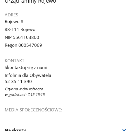
stopka
Urząd Gminy Rojewo
ADRES
Rojewo 8
88-111 Rojewo
NIP 5561103800
Regon 000547069
KONTAKT
Skontaktuj się z nami
Infolinia dla Obywatela
52 35 11 390
Czynna w dni robocze
w godzinach 7:15-15:15
MEDIA SPOŁECZNOŚCIOWE:
Na skróty