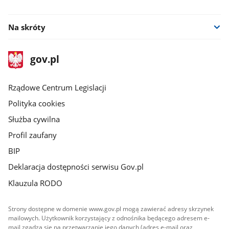
Na skróty
stopka
Strona
gov.pl
gov.pl
główna
Rządowe Centrum Legislacji
Polityka cookies
Służba cywilna
Profil zaufany
BIP
Deklaracja dostępności serwisu Gov.pl
Klauzula RODO
Strony dostępne w domenie www.gov.pl mogą zawierać adresy skrzynek
mailowych. Użytkownik korzystający z odnośnika będącego adresem e-
mail zgadza się na przetwarzanie jego danych (adres e-mail oraz