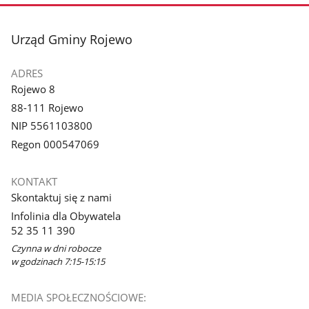
zdjęcie
1
z
stopka
Urząd Gminy Rojewo
galerii.
ADRES
Rojewo 8
88-111 Rojewo
NIP 5561103800
Regon 000547069
KONTAKT
Skontaktuj się z nami
Infolinia dla Obywatela
52 35 11 390
Czynna w dni robocze
w godzinach 7:15-15:15
MEDIA SPOŁECZNOŚCIOWE: