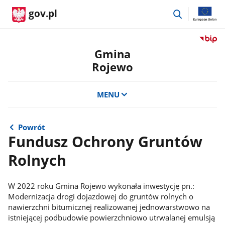
przejdź
gov.pl
do
wyszukiwar
Przejdź
do
Gmina
serwis
Rojewo
Biulety
Informa
Publicz
MENU
Gmina
Rojewo
Powrót
Fundusz Ochrony Gruntów
Rolnych
W 2022 roku Gmina Rojewo wykonała inwestycję pn.:
Modernizacja drogi dojazdowej do gruntów rolnych o
nawierzchni bitumicznej realizowanej jednowarstwowo na
istniejącej podbudowie powierzchniowo utrwalanej emulsją