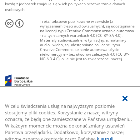
każdą z jednostek znajdują się w ich politykach przetwarzania danych
osobowych.
Treści tekstowe publikowane w serwisie (z
wyłączeniem treści audiowizualnych), są udostępniane
na licencji typu Creative Commons: uznanie autorstwa
- na tych samych warunkach 4.0 (CC BY-SA 4.0).
Materiały audiowizualne, w tym zdjęcia, materiały
audio i wideo, są udostępniane na licencji typu
Creative Commons: uznanie autorstwa użycie
niekomercyjne - bez utworów zależnych 4.0 (CC BY-
NC-ND 4.0), o ile nie jest to stwierdzone inaczej.
W celu świadczenia usług na najwyższym poziomie
stosujemy pliki cookies. Korzystanie z naszej witryny
oznacza, że będą one zamieszczane w Państwa urządzeniu.
W każdym momencie można dokonać zmiany ustawień
Państwa przeglądarki. Dodatkowo, korzystanie z naszej
witryny oznacza akceptację przez Państwa
klauzuli