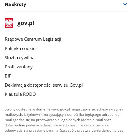
Na skróty
stopka
Strona
gov.pl
gov.pl
główna
Rządowe Centrum Legislacji
Polityka cookies
Służba cywilna
Profil zaufany
BIP
Deklaracja dostępności serwisu Gov.pl
Klauzula RODO
Strony dostępne w domenie www.gov.pl mogą zawierać adresy skrzynek
mailowych. Użytkownik korzystający z odnośnika będącego adresem e-
mail zgadza się na przetwarzanie jego danych (adres e-mail oraz
dobrowolnie podanych danych w wiadomości) w celu przesłania
odpowiedzi na przesłane pytania. Szczegóły przetwarzania danych przez