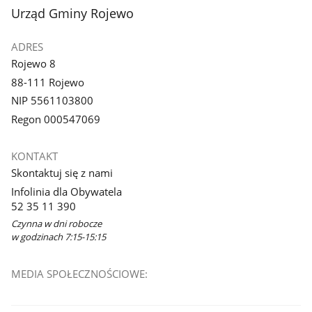
stopka
Urząd Gminy Rojewo
ADRES
Rojewo 8
88-111 Rojewo
NIP 5561103800
Regon 000547069
KONTAKT
Skontaktuj się z nami
Infolinia dla Obywatela
52 35 11 390
Czynna w dni robocze
w godzinach 7:15-15:15
MEDIA SPOŁECZNOŚCIOWE: