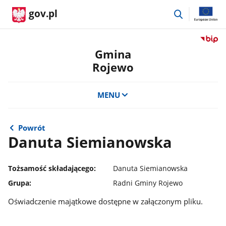
przejdź
gov.pl
do
wyszukiwar
Przejdź
do
Gmina
serwis
Rojewo
Biulety
Informa
Publicz
MENU
Gmina
Rojewo
Powrót
Danuta Siemianowska
Tożsamość składającego:
Danuta Siemianowska
Grupa:
Radni Gminy Rojewo
Oświadczenie majątkowe dostępne w załączonym pliku.