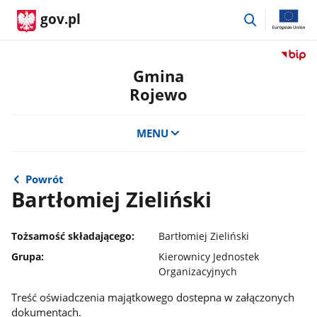
przejdź
gov.pl
do
wyszukiwar
Przejdź
do
Gmina
serwis
Rojewo
Biulety
Informa
Publicz
MENU
Gmina
Rojewo
Powrót
Bartłomiej Zieliński
Tożsamość składającego:
Bartłomiej Zieliński
Grupa:
Kierownicy Jednostek
Organizacyjnych
Treść oświadczenia majątkowego dostepna w załączonych
dokumentach.