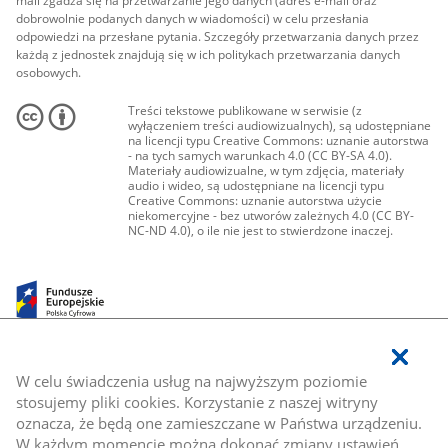
mail zgadza się na przetwarzanie jego danych (adres e-mail oraz
dobrowolnie podanych danych w wiadomości) w celu przesłania
odpowiedzi na przesłane pytania. Szczegóły przetwarzania danych przez
każdą z jednostek znajdują się w ich politykach przetwarzania danych
osobowych.
Treści tekstowe publikowane w serwisie (z
wyłączeniem treści audiowizualnych), są udostępniane
na licencji typu Creative Commons: uznanie autorstwa
- na tych samych warunkach 4.0 (CC BY-SA 4.0).
Materiały audiowizualne, w tym zdjęcia, materiały
audio i wideo, są udostępniane na licencji typu
Creative Commons: uznanie autorstwa użycie
niekomercyjne - bez utworów zależnych 4.0 (CC BY-
NC-ND 4.0), o ile nie jest to stwierdzone inaczej.
W celu świadczenia usług na najwyższym poziomie
stosujemy pliki cookies. Korzystanie z naszej witryny
oznacza, że będą one zamieszczane w Państwa urządzeniu.
W każdym momencie można dokonać zmiany ustawień