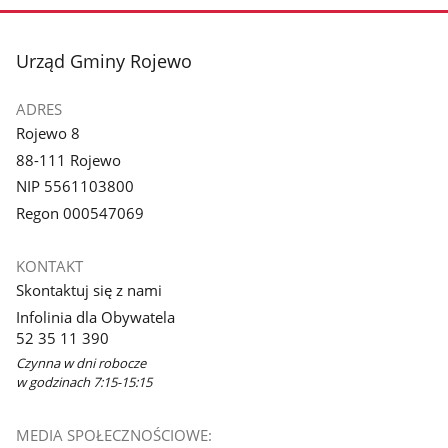
stopka
Urząd Gminy Rojewo
ADRES
Rojewo 8
88-111 Rojewo
NIP 5561103800
Regon 000547069
KONTAKT
Skontaktuj się z nami
Infolinia dla Obywatela
52 35 11 390
Czynna w dni robocze
w godzinach 7:15-15:15
MEDIA SPOŁECZNOŚCIOWE: