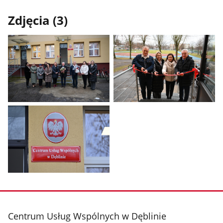
Zdjęcia (3)
Pokaż
Pokaż
zdjęcie
zdjęcie
1
2
z
z
galerii.
galerii.
Pokaż
zdjęcie
3
z
stopka
Centrum Usług Wspólnych w Dęblinie
galerii.