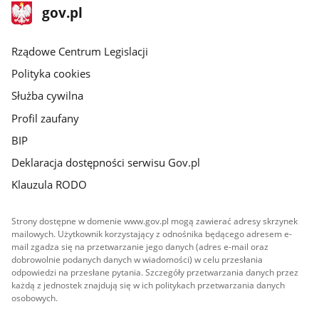
stopka
Strona
gov.pl
gov.pl
główna
Rządowe Centrum Legislacji
Polityka cookies
Służba cywilna
Profil zaufany
BIP
Deklaracja dostępności serwisu Gov.pl
Klauzula RODO
Strony dostępne w domenie www.gov.pl mogą zawierać adresy skrzynek
mailowych. Użytkownik korzystający z odnośnika będącego adresem e-
mail zgadza się na przetwarzanie jego danych (adres e-mail oraz
dobrowolnie podanych danych w wiadomości) w celu przesłania
odpowiedzi na przesłane pytania. Szczegóły przetwarzania danych przez
każdą z jednostek znajdują się w ich politykach przetwarzania danych
osobowych.