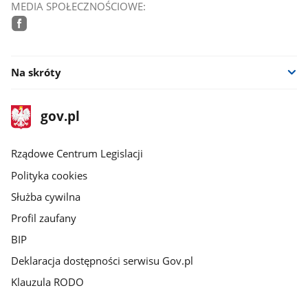
MEDIA SPOŁECZNOŚCIOWE:
facebook
Na skróty
stopka
Strona
gov.pl
gov.pl
główna
Rządowe Centrum Legislacji
Polityka cookies
Służba cywilna
Profil zaufany
BIP
Deklaracja dostępności serwisu Gov.pl
Klauzula RODO