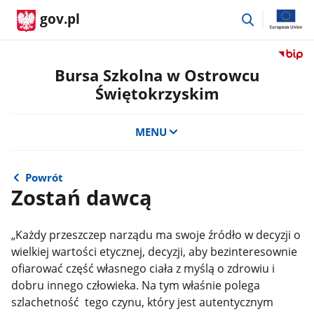
przejdź
gov.pl
do
wyszukiwar
Przejdź
do
Bursa Szkolna w Ostrowcu
serwis
Świętokrzyskim
Biulety
Informa
Publicz
MENU
Bursa
Szkoln
w
Powrót
Ostrow
Zostań dawcą
Święto
„Każdy przeszczep narządu ma swoje źródło w decyzji o
wielkiej wartości etycznej, decyzji, aby bezinteresownie
ofiarować część własnego ciała z myślą o zdrowiu i
dobru innego człowieka. Na tym właśnie polega
szlachetność tego czynu, który jest autentycznym