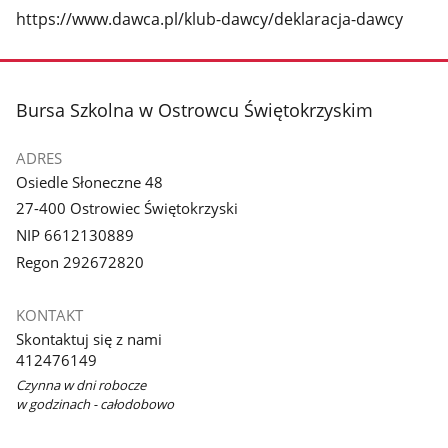
https://www.dawca.pl/klub-dawcy/deklaracja-dawcy
stopka
Bursa Szkolna w Ostrowcu Świętokrzyskim
ADRES
Osiedle Słoneczne 48
27-400 Ostrowiec Świętokrzyski
NIP 6612130889
Regon 292672820
KONTAKT
Skontaktuj się z nami
412476149
Czynna w dni robocze
w godzinach - całodobowo