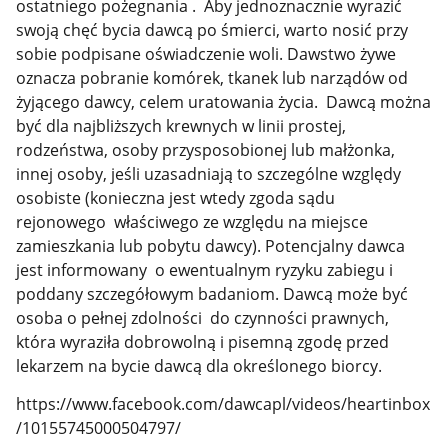
ostatniego pożegnania . Aby jednoznacznie wyrazić
swoją chęć bycia dawcą po śmierci, warto nosić przy
sobie podpisane oświadczenie woli. Dawstwo żywe
oznacza pobranie komórek, tkanek lub narządów od
żyjącego dawcy, celem uratowania życia. Dawcą można
być dla najbliższych krewnych w linii prostej,
rodzeństwa, osoby przysposobionej lub małżonka,
innej osoby, jeśli uzasadniają to szczególne względy
osobiste (konieczna jest wtedy zgoda sądu
rejonowego właściwego ze względu na miejsce
zamieszkania lub pobytu dawcy). Potencjalny dawca
jest informowany o ewentualnym ryzyku zabiegu i
poddany szczegółowym badaniom. Dawcą może być
osoba o pełnej zdolności do czynności prawnych,
która wyraziła dobrowolną i pisemną zgodę przed
lekarzem na bycie dawcą dla określonego biorcy.
https://www.facebook.com/dawcapl/videos/heartinbox
/10155745000504797/