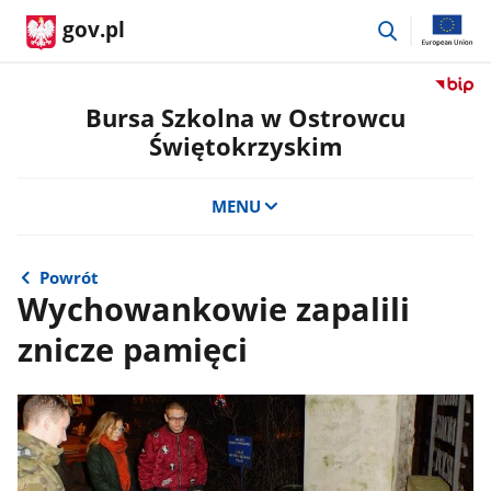
przejdź
gov.pl
do
wyszukiwar
Przejdź
do
Bursa Szkolna w Ostrowcu
serwis
Świętokrzyskim
Biulety
Informa
Publicz
MENU
Bursa
Szkoln
w
Powrót
Ostrow
Wychowankowie zapalili
Święto
znicze pamięci