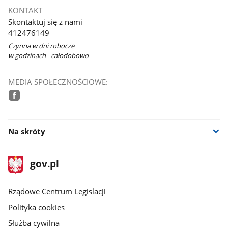
KONTAKT
Skontaktuj się z nami
412476149
Czynna w dni robocze
w godzinach - całodobowo
MEDIA SPOŁECZNOŚCIOWE:
facebook
Na skróty
stopka
Strona
gov.pl
gov.pl
główna
Rządowe Centrum Legislacji
Polityka cookies
Służba cywilna