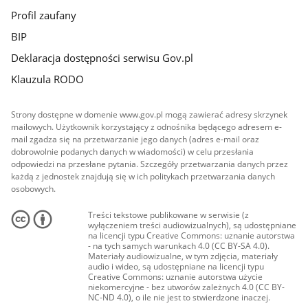
Profil zaufany
BIP
Deklaracja dostępności serwisu Gov.pl
Klauzula RODO
Strony dostępne w domenie www.gov.pl mogą zawierać adresy skrzynek
mailowych. Użytkownik korzystający z odnośnika będącego adresem e-
mail zgadza się na przetwarzanie jego danych (adres e-mail oraz
dobrowolnie podanych danych w wiadomości) w celu przesłania
odpowiedzi na przesłane pytania. Szczegóły przetwarzania danych przez
każdą z jednostek znajdują się w ich politykach przetwarzania danych
osobowych.
Treści tekstowe publikowane w serwisie (z
wyłączeniem treści audiowizualnych), są udostępniane
na licencji typu Creative Commons: uznanie autorstwa
- na tych samych warunkach 4.0 (CC BY-SA 4.0).
Materiały audiowizualne, w tym zdjęcia, materiały
audio i wideo, są udostępniane na licencji typu
Creative Commons: uznanie autorstwa użycie
niekomercyjne - bez utworów zależnych 4.0 (CC BY-
NC-ND 4.0), o ile nie jest to stwierdzone inaczej.