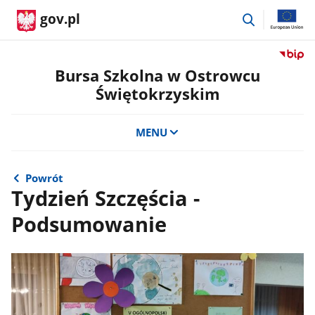
przejdź
gov.pl
do
wyszukiwar
Przejdź
do
Bursa Szkolna w Ostrowcu
serwis
Świętokrzyskim
Biulety
Informa
Publicz
MENU
Bursa
Szkoln
w
Powrót
Ostrow
Tydzień Szczęścia -
Święto
Podsumowanie