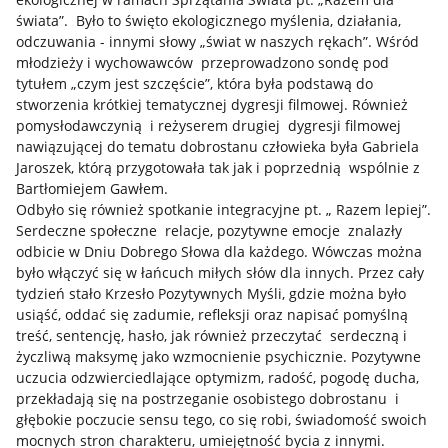
świata”. Było to święto ekologicznego myślenia, działania,
odczuwania - innymi słowy „świat w naszych rękach”. Wśród
młodzieży i wychowawców przeprowadzono sondę pod
tytułem „czym jest szczęście”, która była podstawą do
stworzenia krótkiej tematycznej dygresji filmowej. Również
pomysłodawczynią i reżyserem drugiej dygresji filmowej
nawiązującej do tematu dobrostanu człowieka była Gabriela
Jaroszek, którą przygotowała tak jak i poprzednią wspólnie z
Bartłomiejem Gawłem.
Odbyło się również spotkanie integracyjne pt. „ Razem lepiej”.
Serdeczne społeczne relacje, pozytywne emocje znalazły
odbicie w Dniu Dobrego Słowa dla każdego. Wówczas można
było włączyć się w łańcuch miłych słów dla innych. Przez cały
tydzień stało Krzesło Pozytywnych Myśli, gdzie można było
usiąść, oddać się zadumie, refleksji oraz napisać pomyślną
treść, sentencję, hasło, jak również przeczytać serdeczną i
życzliwą maksymę jako wzmocnienie psychicznie. Pozytywne
uczucia odzwierciedlające optymizm, radość, pogodę ducha,
przekładają się na postrzeganie osobistego dobrostanu i
głębokie poczucie sensu tego, co się robi, świadomość swoich
mocnych stron charakteru, umiejętność bycia z innymi.