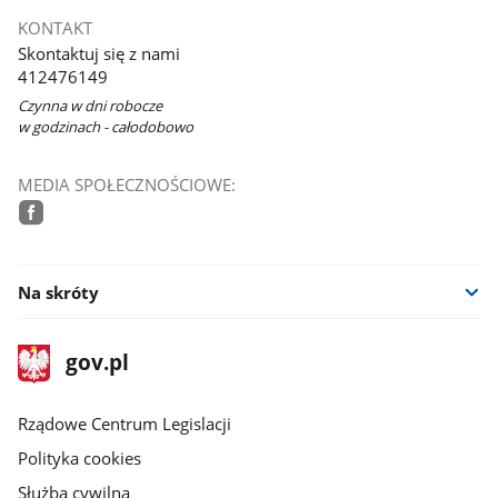
KONTAKT
Skontaktuj się z nami
412476149
Czynna w dni robocze
w godzinach - całodobowo
MEDIA SPOŁECZNOŚCIOWE:
facebook
Na skróty
stopka
Strona
gov.pl
gov.pl
główna
Rządowe Centrum Legislacji
Polityka cookies
Służba cywilna