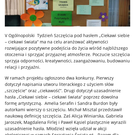
V Ogólnopolski Tydzień Szczęścia pod hasłem „Ciekawi siebie
– ciekawi świata” ma na celu aranżować aktywności
rozwijające pozytywne podejścia do życia wśród najbliższego
otoczenia i sprzyjać przyjaznej atmosferze. Poczucie szczęścia
sprzyja odporności, kreatywności, zaangażowaniu, budowaniu
relacji i przyjaźni.
W ramach projektu ogłoszono dwa konkursy. Pierwszy
dotyczył napisania utworu literackiego z użyciem słów
„szczęście” oraz „ciekawość”. Drugi dotyczył uzasadnienie
hasła „Ciekawi siebie – ciekawi świata” poprzez dowolna
formę artystyczną. Amelia Serafin i Sandra Burdon były
autorkami wierszy o szczęściu. Michał Misztal przedstawił
naukową definicję szczęścia. Zaś Alicja Winiarska, Gabriela
Jaroszek, Magdalena Firlej i Paweł Kąsiel plastycznie wyrazili
uzasadnienie hasła. Młodzież wzięła udział w akcji
ekologicznej w ramach Sprzątania Świata pt. „Razem dla