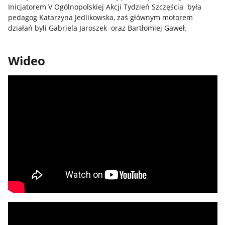
Inicjatorem V Ogólnopolskiej Akcji Tydzień Szczęścia była
pedagog Katarzyna Jedlikowska, zaś głównym motorem
działań byli Gabriela Jaroszek oraz Bartłomiej Gaweł.
Wideo