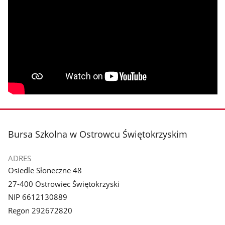
stopka
Bursa Szkolna w Ostrowcu Świętokrzyskim
ADRES
Osiedle Słoneczne 48
27-400 Ostrowiec Świętokrzyski
NIP 6612130889
Regon 292672820