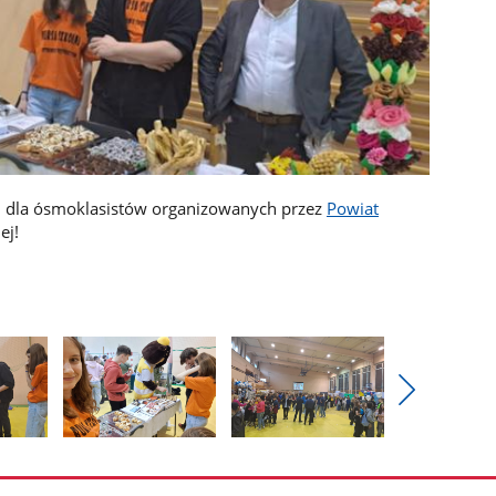
h dla ósmoklasistów organizowanych przez
Powiat
ej!
Pokaż
nestępne
Pokaż
Pokaż
zdjęcia
zdjęcie
zdjęcie
3
4