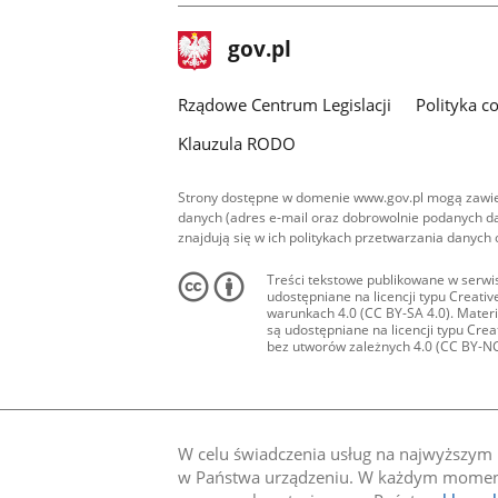
stopka
Strona
gov.pl
gov.pl
główna
Rządowe Centrum Legislacji
Polityka c
Klauzula RODO
Strony dostępne w domenie www.gov.pl mogą zawier
danych (adres e-mail oraz dobrowolnie podanych da
znajdują się w ich politykach przetwarzania danych
Treści tekstowe publikowane w serwis
udostępniane na licencji typu Creat
warunkach 4.0 (CC BY-SA 4.0). Materia
są udostępniane na licencji typu Cr
bez utworów zależnych 4.0 (CC BY-NC-N
W celu świadczenia usług na najwyższym p
w Państwa urządzeniu. W każdym momenci