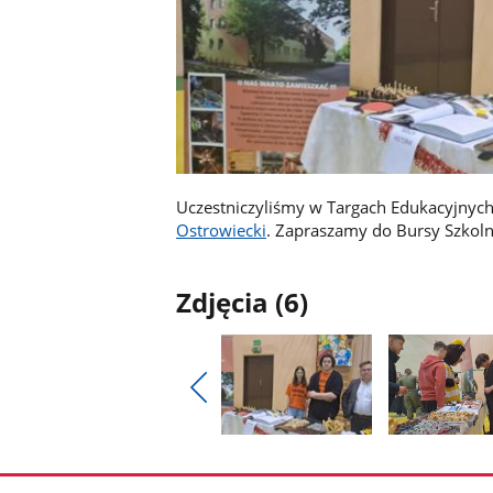
Uczestniczyliśmy w Targach Edukacyjnyc
Ostrowiecki
. Zapraszamy do Bursy Szkoln
Zdjęcia (6)
Pokaż
poprzednie
Pokaż
Pokaż
zdjęcia
zdjęcie
zdjęcie
1
2