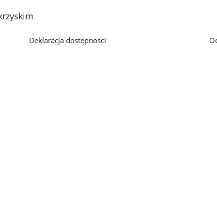
z
z
krzyskim
galerii.
galerii.
Deklaracja dostępności
O