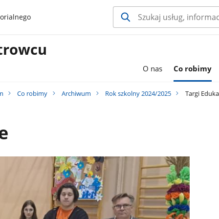
orialnego
trowcu
O nas
Co robimy
im
Co robimy
Archiwum
Rok szkolny 2024/2025
Targi Eduka
e