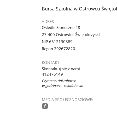
z
z
stopka
Bursa Szkolna w Ostrowcu Święto
galerii.
galerii.
ADRES
Osiedle Słoneczne 48
27-400 Ostrowiec Świętokrzyski
NIP 6612130889
Regon 292672820
KONTAKT
Skontaktuj się z nami
412476149
Czynna w dni robocze
w godzinach - całodobowo
MEDIA SPOŁECZNOŚCIOWE:
facebook