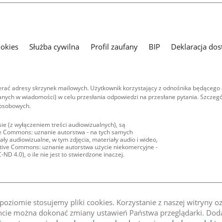
ookies
Służba cywilna
Profil zaufany
BIP
Deklaracja dos
ać adresy skrzynek mailowych. Użytkownik korzystający z odnośnika będącego 
nych w wiadomości) w celu przesłania odpowiedzi na przesłane pytania. Szczegó
 osobowych.
ie (z wyłączeniem treści audiowizualnych), są
ive Commons: uznanie autorstwa - na tych samych
ły audiowizualne, w tym zdjęcia, materiały audio i wideo,
eative Commons: uznanie autorstwa użycie niekomercyjne -
D 4.0), o ile nie jest to stwierdzone inaczej.
oziomie stosujemy pliki cookies. Korzystanie z naszej witryny 
e można dokonać zmiany ustawień Państwa przeglądarki. Dodat