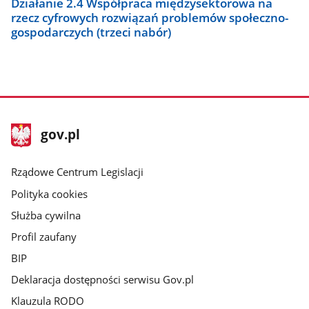
Działanie 2.4 Współpraca międzysektorowa na
rzecz cyfrowych rozwiązań problemów społeczno-
gospodarczych (trzeci nabór)
stopka
Strona
gov.pl
gov.pl
główna
Rządowe Centrum Legislacji
Polityka cookies
Służba cywilna
Profil zaufany
BIP
Deklaracja dostępności serwisu Gov.pl
Klauzula RODO