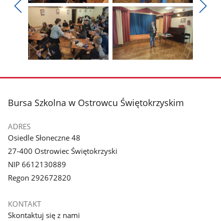
Pokaż
Pokaż
zdjęcie
zdjęcie
Pokaż
Poka
1
2
poprzednie
nest
z
z
zdjęcia
zdjęc
galerii.
galerii.
Pokaż
Pokaż
zdjęcie
zdjęcie
3
4
z
z
stopka
Bursa Szkolna w Ostrowcu Świętokrzyskim
galerii.
galerii.
ADRES
Osiedle Słoneczne 48
27-400 Ostrowiec Świętokrzyski
NIP 6612130889
Regon 292672820
KONTAKT
Skontaktuj się z nami