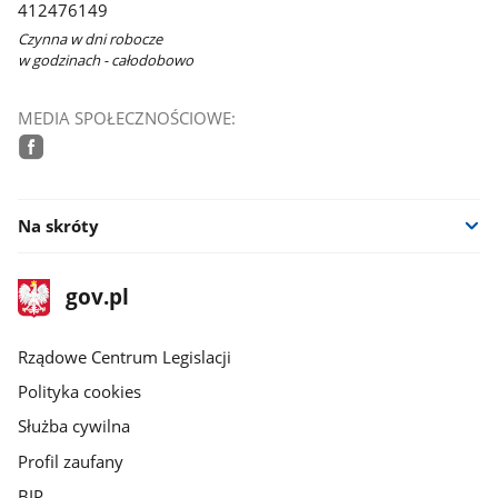
412476149
Czynna w dni robocze
w godzinach - całodobowo
MEDIA SPOŁECZNOŚCIOWE:
facebook
Na skróty
stopka
Strona
gov.pl
gov.pl
główna
Rządowe Centrum Legislacji
Polityka cookies
Służba cywilna
Profil zaufany
BIP