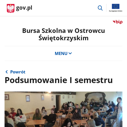
przejdź
gov.pl
do
wyszukiwar
Przejdź
do
Bursa Szkolna w Ostrowcu
serwis
Świętokrzyskim
Biulety
Informa
Publicz
MENU
Bursa
Szkoln
w
Powrót
Ostrow
Podsumowanie I semestru
Święto